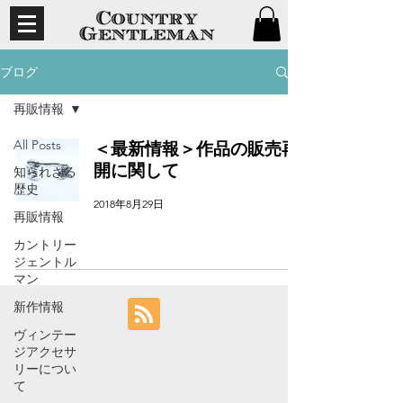
ブログ
再販情報
All Posts
＜最新情報＞作品の販売再
開に関して
知られざる
歴史
2018年8月29日
再販情報
カントリー
ジェントル
マン
新作情報
ヴィンテー
ジアクセサ
リーについ
て