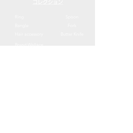
コレクション
Ring
Spoon
Bangle
Fork
Hair accessory
Butter Knife
Brand:Wallace
ABOUT CG
ブランドストーリー
利用規約
お支払い・購入に関して
​特定商取引法に関して
送料・発送・作品に関して
プライバシーポリシー
ブログ
コンタクト