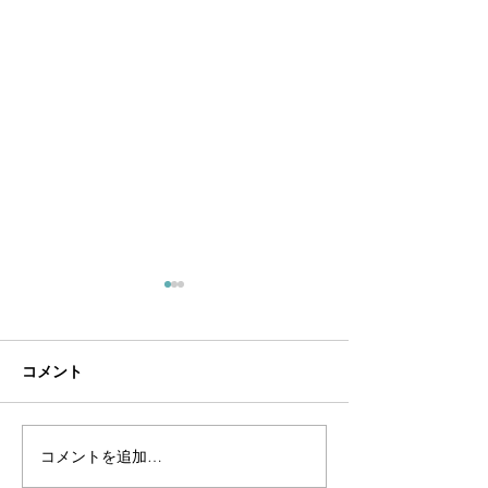
コメント
コメントを追加…
ヴィンテージリングに隠
真実のサステナ
された「秘密の鍵」の物
とは -「ヴィ