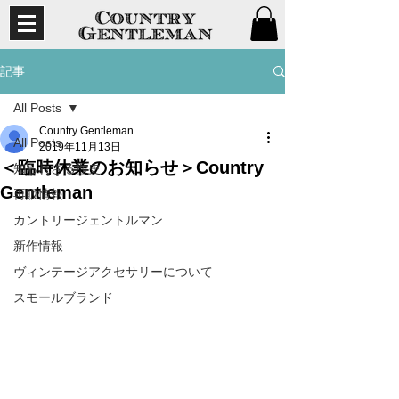
記事
All Posts
Country Gentleman
All Posts
2019年11月13日
＜臨時休業のお知らせ＞Country
知られざる歴史
Gentleman
再販情報
カントリージェントルマン
新作情報
ヴィンテージアクセサリーについて
スモールブランド