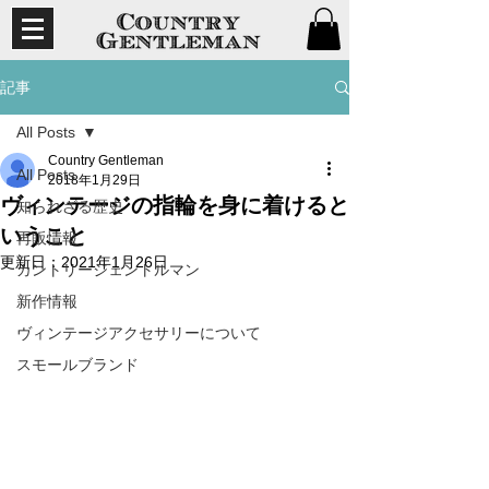
記事
All Posts
Country Gentleman
All Posts
2018年1月29日
ヴィンテージの指輪を身に着けると
知られざる歴史
いうこと
再販情報
更新日：
2021年1月26日
カントリージェントルマン
新作情報
ヴィンテージアクセサリーについて
スモールブランド