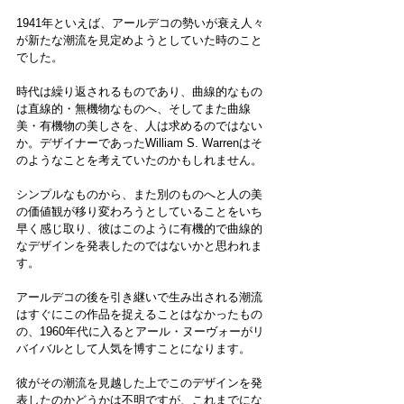
1941年といえば、アールデコの勢いが衰え人々
が新たな潮流を見定めようとしていた時のこと
でした。
時代は繰り返されるものであり、曲線的なもの
は直線的・無機物なものへ、そしてまた曲線
美・有機物の美しさを、人は求めるのではない
か。デザイナーであったWilliam S. Warrenはそ
のようなことを考えていたのかもしれません。
シンプルなものから、また別のものへと人の美
の価値観が移り変わろうとしていることをいち
早く感じ取り、彼はこのように有機的で曲線的
なデザインを発表したのではないかと思われま
す。
アールデコの後を引き継いで生み出される潮流
はすぐにこの作品を捉えることはなかったもの
の、1960年代に入るとアール・ヌーヴォーがリ
バイバルとして人気を博すことになります。
彼がその潮流を見越した上でこのデザインを発
表したのかどうかは不明ですが、これまでにな