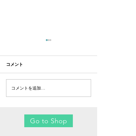
コメント
コメントを追加…
真実のサステナビリティ
新作制作過程の
とは -「ヴィンテージ」
（ヴィンテージ
という１つの可能性-
カチーフ"Thick 
Thin"）
Go to Shop