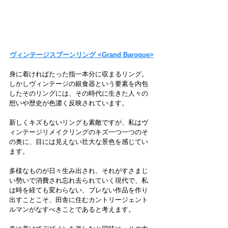
ヴィンテージスプーンリング <Grand Baroque>
身に着ければたった指一本分に収まるリング。
しかしヴィンテージの銀食器という要素を内包
したそのリングには、その時代に生きた人々の
想いや歴史が色濃く反映されています。
新しくキズもないリングも素敵ですが、私はヴ
ィンテージリメイクリングのキズ一つ一つのそ
の奥に、目には見えない壮大な景色を感じてい
ます。
多様なものが日々生み出され、それがすさまじ
い勢いで消費され忘れ去られていく現代で、私
は時を経ても変わらない、ブレない作品を作り
出すことこそ、田舎に住むカントリージェント
ルマンがなすべきことであると考えます。