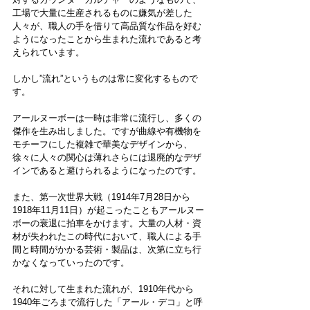
工場で大量に生産されるものに嫌気が差した
人々が、職人の手を借りて高品質な作品を好む
ようになったことから生まれた流れであると考
えられています。
しかし”流れ”というものは常に変化するもので
す。
アールヌーボーは一時は非常に流行し、多くの
傑作を生み出しました。ですが曲線や有機物を
モチーフにした複雑で華美なデザインから、
徐々に人々の関心は薄れさらには退廃的なデザ
インであると避けられるようになったのです。
また、第一次世界大戦（1914年7月28日から
1918年11月11日）が起こったこともアールヌー
ボーの衰退に拍車をかけます。大量の人材・資
材が失われたこの時代において、職人による手
間と時間がかかる芸術・製品は、次第に立ち行
かなくなっていったのです。
それに対して生まれた流れが、1910年代から
1940年ごろまで流行した「アール・デコ」と呼