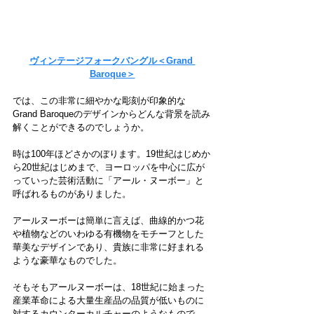
ヴィンテージフォークバングル＜Grand 
Baroque＞
では、この非常に細やかな彫刻が印象的な
Grand Baroqueのデザインからどんな背景を読み
解くことができるのでしょうか。
時は100年ほどさかのぼります。19世紀はじめか
ら20世紀はじめまで、ヨーロッパを中心に広が
っていった芸術活動に「アール・ヌーボー」と
呼ばれるものがありました。
アールヌーボーは簡単に言えば、曲線的かつ花
や植物などのいわゆる有機物をモチーフとした
華美なデザインであり、貴族に非常に好まれる
ような豪華なものでした。
そもそもアールヌーボーは、18世紀に始まった
産業革命による大量生産品の品質が低いものに
対するカウンターカルチャーのようなもので、