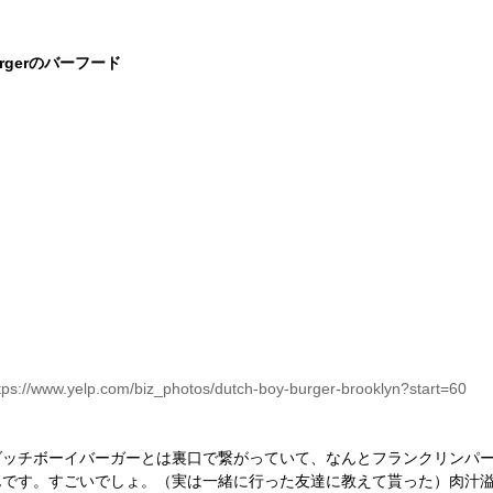
urgerのバーフード
tps://www.yelp.com/biz_photos/dutch-boy-burger-brooklyn?start=60
ダッチボーイバーガーとは裏口で繋がっていて、なんとフランクリンパ
んです。すごいでしょ。（実は一緒に行った友達に教えて貰った）肉汁