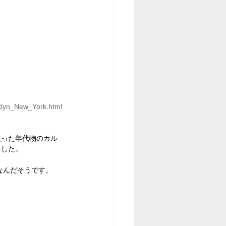
klyn_New_York.html
入った年代物のカル
ました。
なんだそうです。