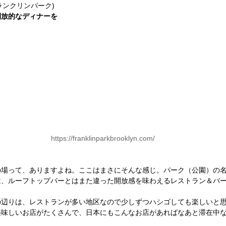
ランクリンパーク)
開放的なディナーを
https://franklinparkbrooklyn.com/
の場って、ありますよね。ここはまさにそんな感じ。パーク（公園）の
は、ルーフトップバーとはまた違った開放感を味わえるレストラン＆バ
沿いのこの辺りは、レストランが多い地区なので少しずつハシゴしても楽しい
美味しいお店がたくさんで、日本にもこんなお店があればなあと滞在中