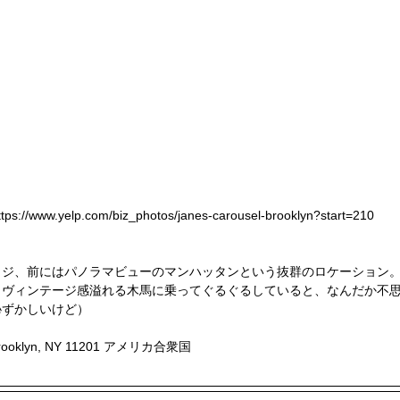
ttps://www.yelp.com/biz_photos/janes-carousel-brooklyn?start=210
ッジ、前にはパノラマビューのマンハッタンという抜群のロケーション
、ヴィンテージ感溢れる木馬に乗ってぐるぐるしていると、なんだか不
恥ずかしいけど）
rooklyn, NY 11201 アメリカ合衆国