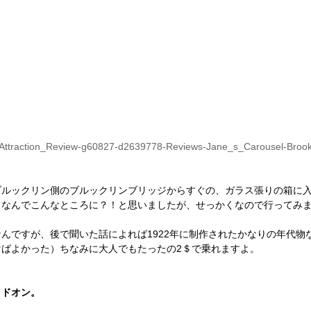
.jp/Attraction_Review-g60827-d2639778-Reviews-Jane_s_Carousel-Broo
ブルックリン側のブルックリンブリッジからすぐの、ガラス張りの箱に
。なんでこんなところに？！と思いましたが、せっかくなので行ってみ
んですが、後で聞いた話によれば1922年に制作されたかなりの年代物
けばよかった）ちなみに大人でもたったの2＄で乗れますよ。
イドオン。