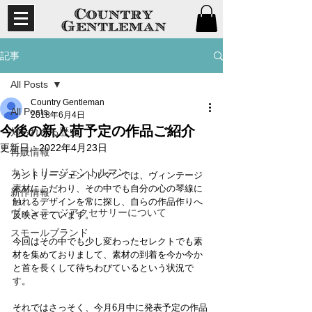
記事
All Posts
Country Gentleman
All Posts
2018年6月4日
今後の新入荷予定の作品ご紹介
知られざる歴史
更新日：
2022年4月23日
再販情報
カントリージェントルマン
カントリージェントルマンでは、ヴィンテージ
素材にこだわり、その中でも自分の心の琴線に
新作情報
触れるデザインを常に探し、自らの作品作りへ
ヴィンテージアクセサリーについて
反映させています。
スモールブランド
今回はその中でも少し変わったセレクトでも素
材を集めておりまして、素材の到着を今か今か
と首を長くして待ちわびているという状況で
す。
それではさっそく、今月6月中に発表予定の作品