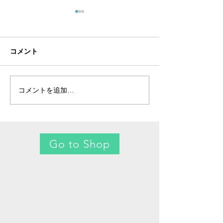
コメント
コメントを追加…
新商品「ヴィンテージア
新年のご挨拶と
ルバートチェーンフォブ
ティにまつわる
ネックレス」と、その深
淵なる歴史について
Go to Shop