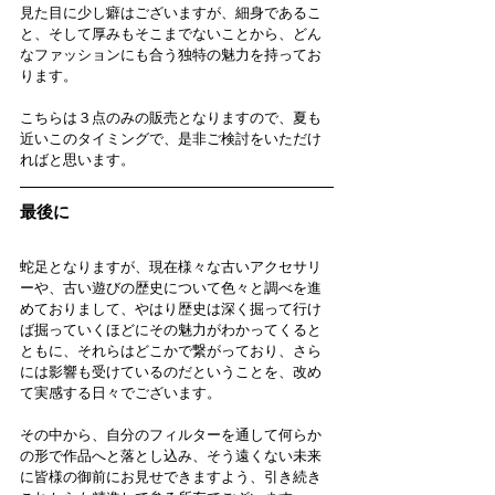
見た目に少し癖はございますが、細身であるこ
と、そして厚みもそこまでないことから、どん
なファッションにも合う独特の魅力を持ってお
ります。
こちらは３点のみの販売となりますので、夏も
近いこのタイミングで、是非ご検討をいただけ
ればと思います。
最後に
蛇足となりますが、現在様々な古いアクセサリ
ーや、古い遊びの歴史について色々と調べを進
めておりまして、やはり歴史は深く掘って行け
ば掘っていくほどにその魅力がわかってくると
ともに、それらはどこかで繋がっており、さら
には影響も受けているのだということを、改め
て実感する日々でございます。
その中から、自分のフィルターを通して何らか
の形で作品へと落とし込み、
そう遠くない未来
に
皆様の御前にお見せできますよう、引き続き