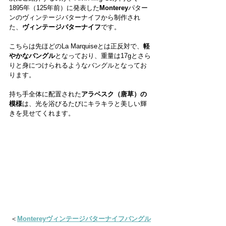
1895年（125年前）に発表した
Monterey
パター
ンのヴィンテージバターナイフから制作され
た、
ヴィンテージバターナイフ
です。
こちらは先ほどのLa Marquiseとは正反対で、
軽
やかなバングル
となっており、重量は17gとさら
りと身につけられるようなバングルとなってお
ります。
持ち手全体に配置された
アラベスク（唐草）の
模様
は、光を浴びるたびにキラキラと美しい輝
きを見せてくれます。
＜
Montereyヴィンテージバターナイフバングル