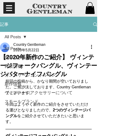
記事
All Posts
Country Gentleman
All Posts
2020年5月22日
【2020年新作のご紹介】 ヴィンテ
知られざる歴史
ージフォークバングル、ヴィンテー
再販情報
ジバターナイフバングル
カントリージェントルマン
前回の投稿から、かなり期間が空いておりまし
新作情報
た。ご無沙汰しております、Country Gentleman
ヴィンテージアクセサリーについて
でございます。
スモールブランド
今回はようやく新作のご紹介をさせていただけ
る運びとなりましたので、
2つのヴィンテージバ
ングル
をご紹介させていただきたいと思いま
す。
ヴィンテージフォークバングル-La 