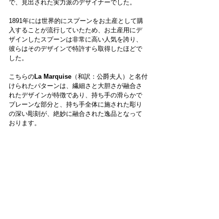
で、見出された実力派のデザイナーでした。
1891年には世界的にスプーンをお土産として購
入することが流行していたため、お土産用にデ
ザインしたスプーンは非常に高い人気を誇り、
彼らはそのデザインで特許すら取得したほどで
した。
こちらの
La Marquise
（和訳：公爵夫人）と名付
けられたパターンは、繊細さと大胆さが融合さ
れたデザインが特徴であり、持ち手の滑らかで
プレーンな部分と、持ち手全体に施された彫り
の深い彫刻が、絶妙に融合された逸品となって
おります。