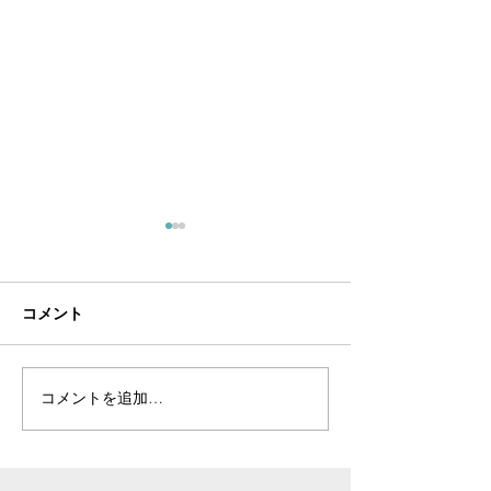
コメント
コメントを追加…
ヴィンテージリングに隠
真実のサステナ
された「秘密の鍵」の物
とは -「ヴィ
語
という１つの可