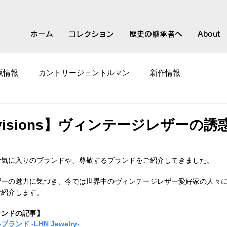
ホーム
コレクション
歴史の継承者へ
About
販情報
カントリージェントルマン
新作情報
て
スモールブランド
rovisions】ヴィンテージレザーの誘
お気に入りのブランドや、尊敬するブランドをご紹介してきました。
ザーの魅力に気づき、今では世界中のヴィンテージレザー愛好家の人々
ご紹介します。
ランドの記事】
ド -LHN Jewelry-