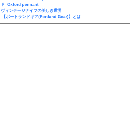
xford pennant-
）】ヴィンテージナイフの美しき世界
ポートランドギア(Portland Gear)】とは