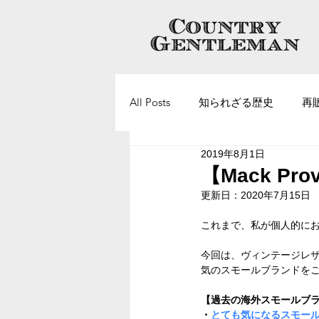
All Posts
知られざる歴史
再
2019年8月1日
ヴィンテージアクセサリーについ
【Mack P
更新日：
2020年7月15日
これまで、私が個人的に
今回は、ヴィンテージレ
気のスモールブランドを
【過去の海外スモールブ
・
とても気になるスモールブラン