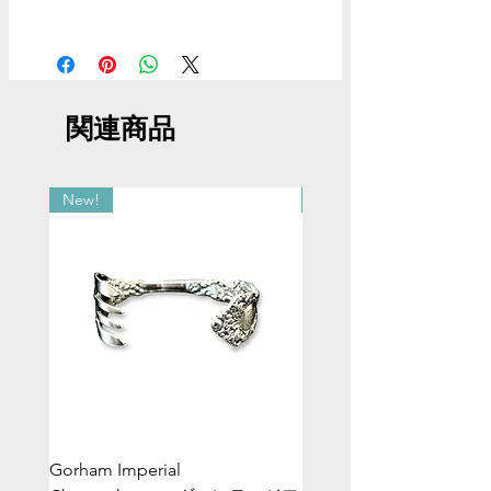
材質：スターリングシルバー（純度92.5％
の銀）
重さ：6g
サイズ：ご注文時に8−13号までお選びく
関連商品
ださい
最広部：1.3cm
最狭部：4mm
開口部：5mm
New!
New!
厚み：1mm
製造年：1940−50年代
Gorham Imperial
ヴィンテージシルバー