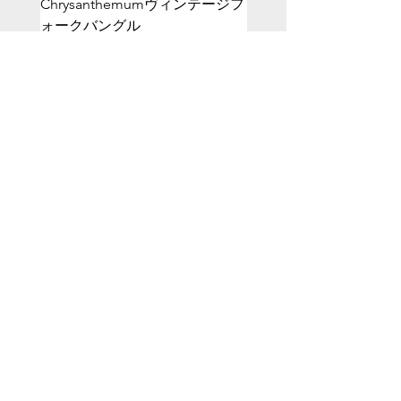
Chrysanthemumヴィンテージフ
フ”CLP”
ォークバングル
価格
￥22,800
価格
￥18,000
ホーム
コレクション
Ring
Spoon
Bangle
Fork
Hair accessory
Butter Knife
Brand:Wallace
ABOUT CG
ブランドストーリー
利用規約