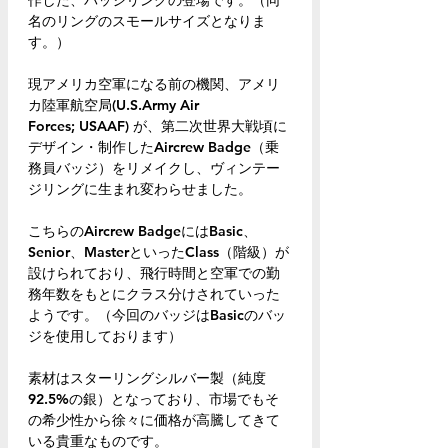
作した、バッジリングの登場です。（同
名のリングのスモールサイズとなりま
す。）
現アメリカ空軍になる前の機関、アメリ
カ陸軍航空局(U.S.Army Air
Forces; USAAF) が、第二次世界大戦頃に
デザイン・制作したAircrew Badge（乗
務員バッジ）をリメイクし、ヴィンテー
ジリングに生まれ変わらせました。
こちらのAircrew BadgeにはBasic、
Senior、MasterといったClass（階級）が
設けられており、飛行時間と空軍での勤
務年数をもとにクラス分けされていった
ようです。（今回のバッジはBasicのバッ
ジを使用しております）
素材はスターリングシルバー製（純度
92.5%の銀）となっており、市場でもそ
の希少性から徐々に価格が高騰してきて
いる貴重なものです。