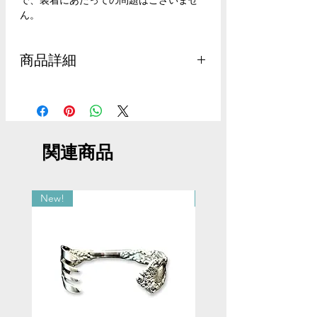
で、装着にあたっての問題はございませ
ん。
商品詳細
材質：スターリングシルバー（シルバー
925）
内周：15.4cm
開口部長さ：3cm
関連商品
重さ：48g
※手首周り16−18cmまでの方にご着用い
ただけます。
それ以下の場合には、お問い合わせくだ
New!
New!
さい。