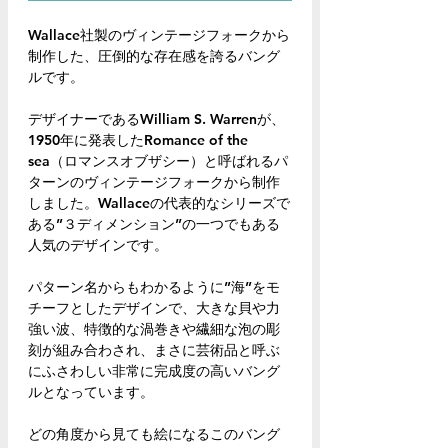
Wallace社製のヴィンテージフォークから
制作した、圧倒的な存在感を誇るバング
ルです。
デザイナーであるWilliam S. Warrenが、
1950年に発表したRomance of the
sea（ロマンスオブザシー）と呼ばれるパ
ターンのヴィンテージフォークから制作
しました。Wallaceの代表的なシリーズで
ある”３ディメンション”の一つでもある
人気のデザインです。
パターン名からもわかるように”海”をモ
チーフとしたデザインで、大きな貝や力
強い波、特徴的な渦巻きや繊細な泡の彫
刻が組み合わされ、まさに芸術品と呼ぶ
にふさわしい非常に完成度の高いバング
ルとなっています。
どの角度から見ても絵になるこのバング