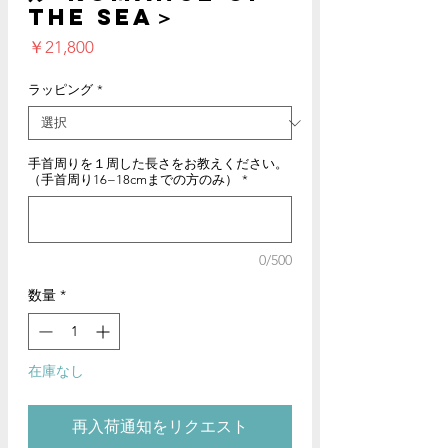
the sea＞
価
￥21,800
格
ラッピング
*
手首周りを１周した長さをお教えください。
（手首周り16−18cmまでの方のみ）
*
0/500
数量
*
在庫なし
再入荷通知をリクエスト