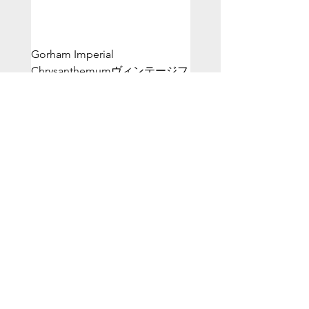
Gorham Imperial
ヴィンテージシルバー
Chrysanthemumヴィンテージフ
フ”CLP”
ォークバングル
価格
￥22,800
価格
￥18,000
ホーム
コレクション
Ring
Spoon
Bangle
Fork
Hair accessory
Butter Knife
Brand:Wallace