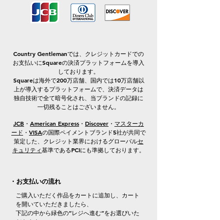
Country Gentlemanでは、クレジットカードでの
お支払いにSquareの決済プラットフォームを導入
しております。
Squareは海外で200万店舗、国内では10万店舗以
上が導入するプラットフォームで、決済データは
独自技術で全て暗号化され、当ブランドの記録に
一切残ることはございません。
JCB
・
American Express
・
Discover
・
マスターカ
ード
・
VISA
の国際ペイメントブランド5社が共同で
策定した、クレジット業界におけるグローバル
セ
キュリティ
基準であるPCIにも準拠しております。
・お支払いの流れ
ご購入いただく作品をカートに追加し、カート
を開いていただきましたら、
下記の中から緑色の”レジへ進む”をお選びいた