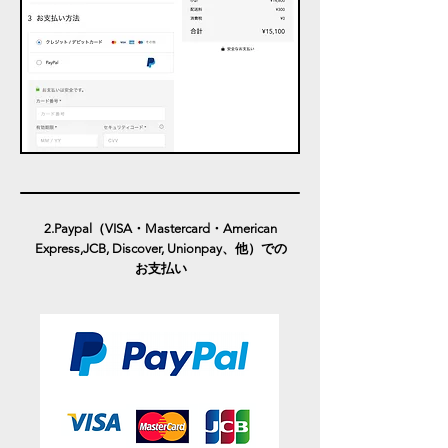
2.Paypal（VISA・Mastercard・American
Express,JCB, Discover, Unionpay、他）での
お支払い