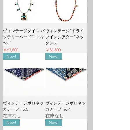
ヴィンテージダイス バ
ヴィンテージ”ドライ
ッテリーバード"Lucky
ブインシアター”ネッ
You"
クレス
価格
価格
￥63,800
￥36,800
New!
New!
ヴィンテージボロネッ
ヴィンテージボロネッ
カチーフ no.5
カチーフ no.4
在庫なし
在庫なし
New!
New!