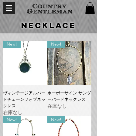
Necklace
New!
New!
ヴィンテージアルバー
ホーボーサイン サンダ
トチェーンフォブネッ
ーバードネックレス
クレス
在庫なし
在庫なし
New!
New!