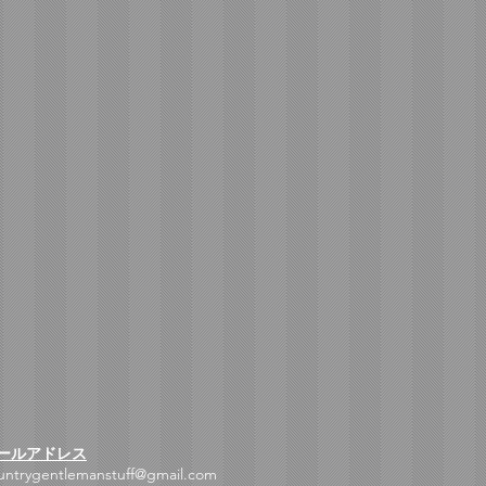
ールアドレス
untrygentlemanstuff@gmail.com