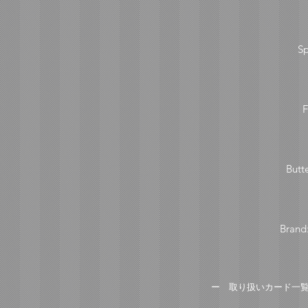
S
F
Butt
Brand
​ー 取り扱いカード一