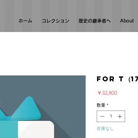
ホーム
コレクション
歴史の継承者へ
About
for t（1
価
￥32,800
格
数量
*
在庫なし