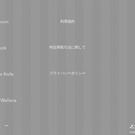
poon
利用規約
ork
​特定商取引法に関して
プライバシーポリシー
er Knife
:Wallace
メ
覧 ー
co