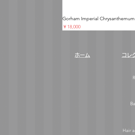
Gorham Imperial Chrysa
価格
￥18,000
ホーム
コレ
R
Ba
Hair a