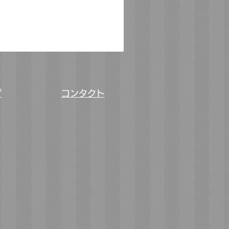
ヴィンテージシルバーカフ”C
価格
￥22,800
グ
コンタクト