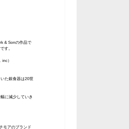
irk & Sonの作品で
作です。
 inc
）
いた銀食器は20世
大幅に減少していき
ルチモアのブランド