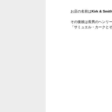
お店の名前は
Kirk & Smit
その後彼は長男のヘンリー
「サミュエル・カークと