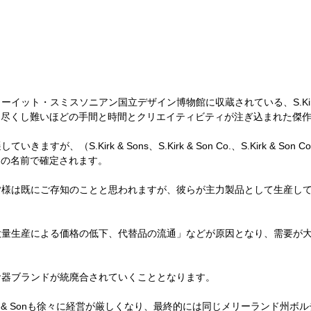
ューイット・スミスソニアン国立デザイン博物館に収蔵されている、
S.K
）筆舌に尽くし難いほどの手間と時間とクリエイティビティが注ぎ込まれた傑
遷していきますが、（
S.Kirk & Sons、S.Kirk & Son Co.、S.Kirk & Son Co.
& Sonの名前で確定されます。
様は既にご存知のことと思われますが、彼らが主力製品として生産して
大量生産による価格の低下、代替品の流通」などが原因となり、需要が
食器ブランドが統廃合されていくこととなります。
irk & Sonも徐々に経営が厳しくなり、最終的には同じメリーランド州ボ