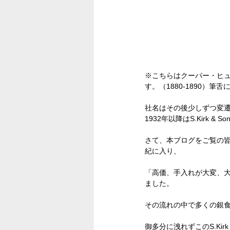
※こちらはクーパー・ヒ
す。（1880-1890
社名はその後少しずつ変
1932年以降は
S.Kirk 
さて、本ブログをご覧の皆
紀に入り、
「高価、手入れが大変、
ました。
その流れの中で多くの銀
御多分に洩れずこの
S.K