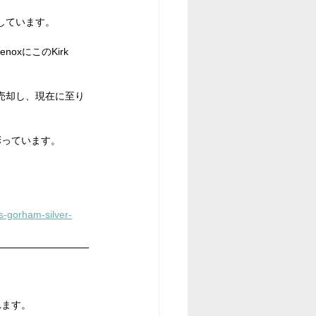
を変更しています。
xにこのKirk 
ffを売却し、現在に至り
彩っています。
s-gorham-silver-
れます。