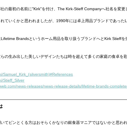
は会社の最初の名前に"Kirk"を付け、The Kirk-Stieff Companyへ社名
ていくかと思われましたが、1990年には卓上用品ブランドであったLeno
Lifetime Brandsというホーム用品を取り扱うブランドへとKirk Stie
彼らの生み出した美しいデザインたちは時を超えて多くの家庭の食卓を
wiki/Samuel_Kirk_(silversmith)#References
i/Stieff_Silver
s-web.com/news-releases/news-release-details/lifetime-brands-complete
は
聞いてピンとくる方はおそらくかなりの銀食器マニアではないかと思わ