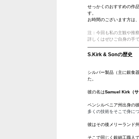
せっかくのおすすめの作
す。
お時間のございます方は
注：今回も私の主観や推
詳しくはぜひご自身の手
S.Kirk & Sonの歴史
シルバー製品（主に銀食器）
た。
彼の名は
Samuel Kirk
ペンシルベニア州出身の彼
多くの技術をそこで身に
彼はその後メリーランド
そこで同じく銀細工職人であ