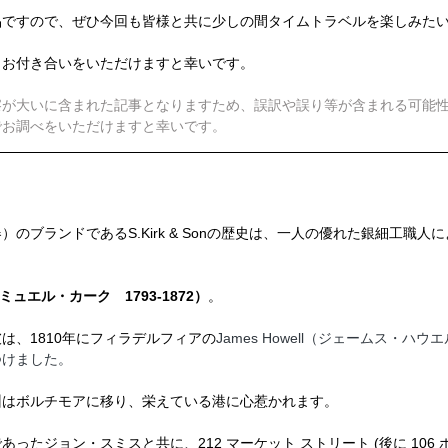
品ですので、ぜひ今回も皆様と共に少しの間タイムトラベルを楽しみた
、お付き合いをいただけますと幸いです。
察が大いに含まれた記事となりますため、誤訳や誤り等が含まれる可能
でお調べをいただけますと幸いです。
のブランドであるS.Kirk & Sonの歴史は、一人の優れた銀細工職人
（サミュエル・カーク　1793-1872）
。
は、1810年にフィラデルフィアの
James Howell（ジェームス・ハ
つけました。
州はボルチモアに移り、栄えている港に心惹かれます。
ったジョン・スミスと共に、212 マーケット ストリート (後に 106 