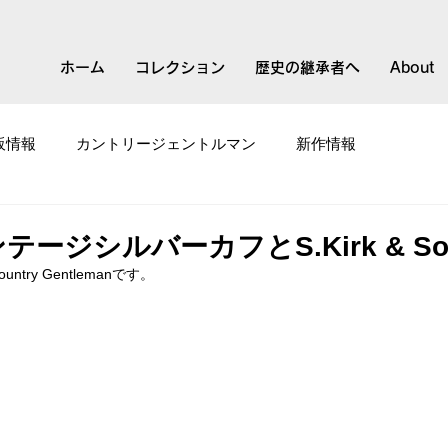
ホーム
コレクション
歴史の継承者へ
About
販情報
カントリージェントルマン
新作情報
て
スモールブランド
ージシルバーカフとS.Kirk & S
ry Gentlemanです。