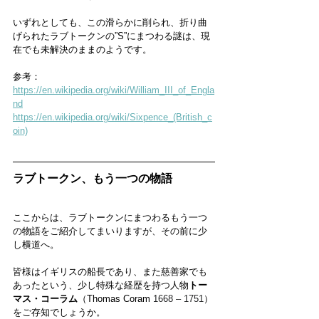
いずれとしても、この滑らかに削られ、折り曲
げられたラブトークンの”S”にまつわる謎は、現
在でも未解決のままのようです。
参考：
https://en.wikipedia.org/wiki/William_III_of_Engla
nd
https://en.wikipedia.org/wiki/Sixpence_(British_c
oin)
ラブトークン、もう一つの物語
ここからは、ラブトークンにまつわるもう一つ
の物語をご紹介してまいりますが、その前に少
し横道へ。
皆様はイギリスの船長であり、また慈善家でも
あったという、少し特殊な経歴を持つ人物
トー
マス・コーラム
（Thomas Coram 
1668 – 1751
）
をご存知でしょうか。