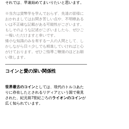
それでは、早速始めてまいりたいと思います。
※当方は貨幣学を学んでおらず、先達の皆様に
おかれましてはお聞き苦しい点や、不明瞭ある
いは不正確な記載がある可能性がございます。
もしそのような記述がございましたら、ぜひご
一報いただけますと幸いです。
矮小な知識のみを
有する一人の人間として、し
かしながら日々少しでも精進していければと心
がけております。ぜひご指導ご鞭撻のほどお願
い致します。
コインと愛の深い関係性
世界最古のコイン
としては、現代のトルコあた
りに存在したとされるリディアという国で発見
された、紀元前7世紀ごろの
ライオンのコイン
が
広く知られています。