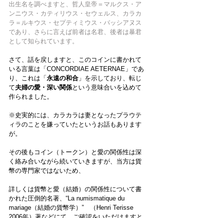
出生名を調べますと、哲人皇帝＝マルクス・ア
ンニウス・カティリウス・セウェルス、カラカ
ラ＝ルキウス・セプティミウス・バッシアヌス
であり、さらに言えば前者は名君、後者は暴君
として知られています。
さて、話を戻しますと、このコインに書かれて
いる言葉は「
CONCORDIAE AETERNAE
」であ
り、これは「
永遠の和合
」を示しており、転じ
て
夫婦の愛・深い関係
という意味合いを込めて
作られ
ました。
※史実的には、カラカラは妻となったプラウテ
ィラのことを嫌っていたというお話もあります
が。
その後もコイン（トークン）と愛の関係性は深
く絡み合いながら続いていきますが、当方は貨
幣の専門家ではないため、
詳しくは貨幣と愛（結婚）の関係性について書
かれた圧倒的名著、“La numismatique du 
mariage（結婚の貨幣学）”　（Henri Terisse　
2006年）著などにて、ご確認をいただけますと