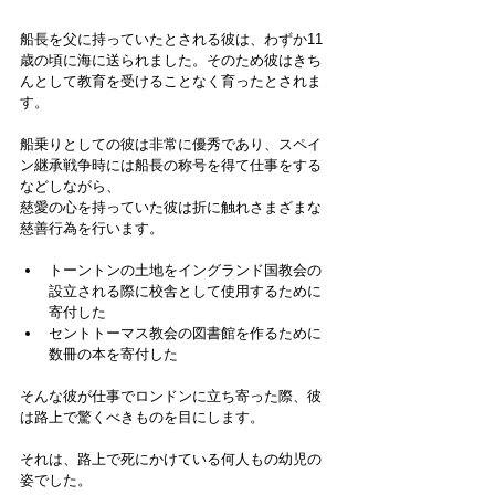
船長を父に持っていたとされる彼は、わずか11
歳の頃に海に送られました。そのため彼はきち
んとして教育を受けることなく育ったとされま
す。
船乗りとしての彼は非常に優秀であり、スペイ
ン継承戦争時には船長の称号を得て仕事をする
などしながら、
慈愛の心を持っていた彼は折に触れさまざまな
慈善行為を行います。
トーントンの土地をイングランド国教会の
設立される際に校舎として使用するために
寄付した
セントトーマス教会の図書館を作るために
数冊の本を寄付した
そんな彼が仕事でロンドンに立ち寄った際、彼
は路上で驚くべきものを目にします。
それは、路上で死にかけている何人もの幼児の
姿でした。