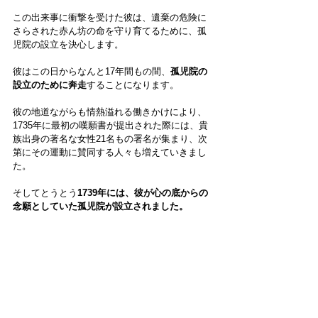
この出来事に衝撃を受けた彼は、遺棄の危険に
さらされた赤ん坊の命を守り育てるために、孤
児院の設立を決心します。
彼はこの日からなんと17年間もの間、
孤児院の
設立のために奔走
することになります。
彼の地道ながらも情熱溢れる働きかけにより、
1735年に最初の嘆願書が提出された際には、貴
族出身の著名な女性21名もの署名が集まり、次
第にその運動に賛同する人々も
増えていきまし
た。
そしてとうとう
1739年には、彼が心の底からの
念願としていた孤児院が設立されました。