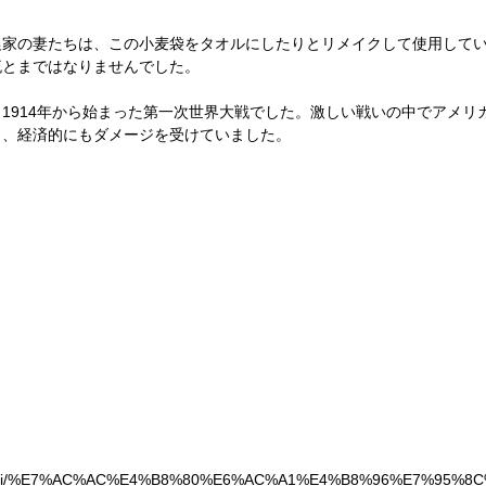
農家の妻たちは、この小麦袋をタオルにしたりとリメイクして使用して
流とまではなりませんでした。
1914年から始まった第一次世界大戦でした。激しい戦いの中でアメリ
、経済的にもダメージを受けていました。 
a.org/wiki/%E7%AC%AC%E4%B8%80%E6%AC%A1%E4%B8%96%E7%95%