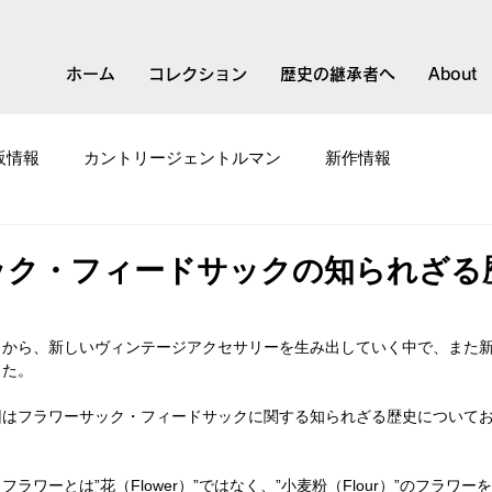
ホーム
コレクション
歴史の継承者へ
About
販情報
カントリージェントルマン
新作情報
て
スモールブランド
ック・フィードサックの知られざる
口から、新しいヴィンテージアクセサリーを生み出していく中で、また
した。
回はフラワーサック・フィードサックに関する知られざる歴史について
ラワーとは”花（Flower）”ではなく、”小麦粉（Flour）”のフラワー