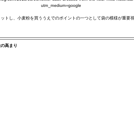
utm_medium=google
ヒットし、小麦粉を買ううえでのポイントの一つとして袋の模様が重要
性の高まり