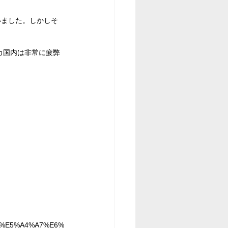
いました。しかしそ
カ国内は非常に疲弊
8C%E5%A4%A7%E6%