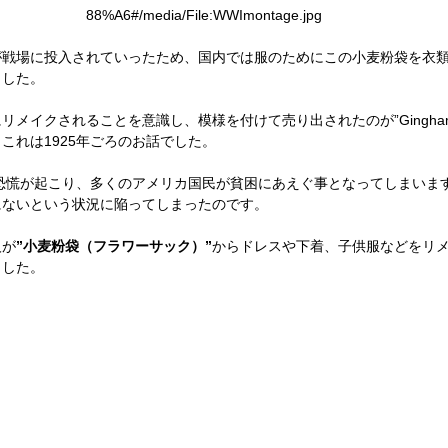
88%A6#/media/File:WWImontage.jpg
が戦場に投入されていったため、国内では服のためにこの小麦粉袋を衣
ました。
にリメイクされることを意識し、模様を付けて売り
出されたのが”
Gingha
これは1925年ごろのお話でした。
界恐慌が起こり、多くのアメリカ国民が貧困にあえぐ事となってしまいま
にないという状況に陥ってしまったのです。
人が
”小麦粉袋（フラワーサック）”
からドレスや下着、子供服などをリ
ました。