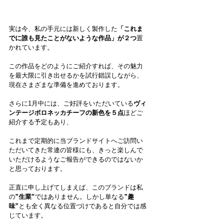
実は今、私の手元には新しく製作した
「これま
でに誰も見たことがないような作品」が２つ
置
かれています。
この作品をどのようにご紹介すれば、その魅力
を最大限に引き出せるかを試行錯誤しながら、
現在さまざまな準備を進めております。
さらに1月中には、ご好評をいただいている
ヴィ
ンテージボロネッカチーフの新色を５点
ほどご
紹介する予定もあり、
これまで定期的に当ブランドサイトへご訪問い
ただいてきた常連の皆様にも、きっと楽しんで
いただけるようなご報告ができるのではないか
と思っております。
正直に申し上げてしまえば、このブランドは私
の
”生業”
ではありません。しかし単なる
”趣
味”
とも全く異なる位置づけであると自分では感
じています。