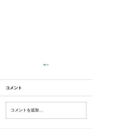
コメント
コメントを追加…
新作制作過程のご紹介
新商品「ヴィン
（ヴィンテージボロネッ
ルバートチェー
カチーフ"Thick &
ネックレス」と