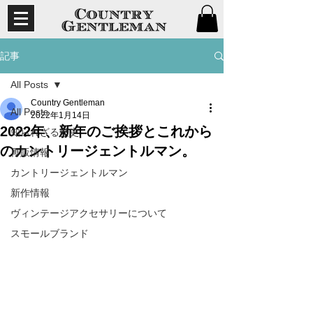
記事
All Posts
Country Gentleman
All Posts
2022年1月14日
2022年、新年のご挨拶とこれから
知られざる歴史
のカントリージェントルマン。
再販情報
カントリージェントルマン
新作情報
ヴィンテージアクセサリーについて
スモールブランド