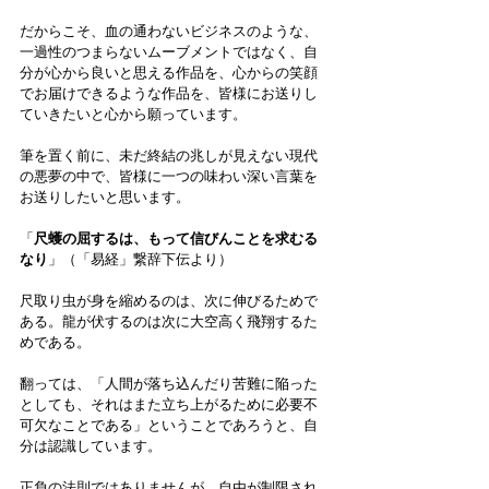
だからこそ、血の通わないビジネスのような、
一過性のつまらないムーブメントではなく、自
分が心から良いと思える作品を、心からの笑顔
でお届けできるような作品を、皆様にお送りし
ていきたいと心から願っています。
筆を置く前に、未だ終結の兆しが見えない現代
の悪夢の中で、皆様に一つの味わい深い言葉を
お送りしたいと思います。
「
尺蠖の屈するは、もって信びんことを求むる
なり
」（「易経」繋辞下伝より）
尺取り虫が身を縮めるのは、次に伸びるためで
ある。龍が伏するのは次に大空高く飛翔するた
めである。
翻っては、「人間が落ち込んだり苦難に陥った
としても、それはまた立ち上がるために必要不
可欠なことである」ということであろうと、自
分は認識しています。
正負の法則ではありませんが、自由が制限され