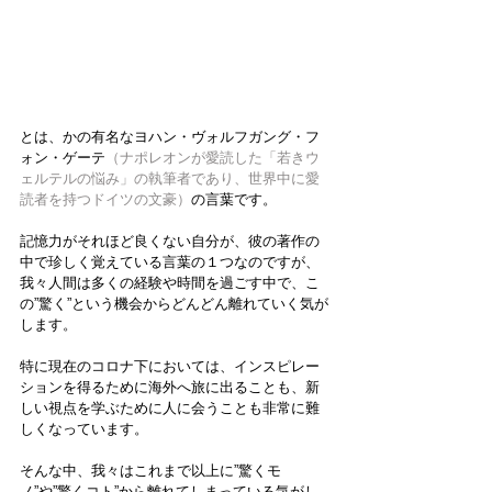
とは、かの有名な
ヨハン・ヴォルフガング・フ
ォン・ゲーテ
（ナポレオンが愛読した「若きウ
ェルテルの悩み」の執筆者であり、世界中に愛
読者を持つドイツの文豪）
の言葉です。
記憶力がそれほど良くない自分が、彼の著作の
中で珍しく覚えている言葉の１つなのですが、
我々人間は多くの経験や時間を過ごす中で、こ
の”驚く”という機会からどんどん離れていく気が
します。
特に現在のコロナ下においては、インスピレー
ションを得るために海外へ旅に出ることも、新
しい視点を学ぶために人に会うことも非常に難
しくなっています。
そんな中、我々はこれまで以上に”驚くモ
ノ”や”驚くコト”から離れてしまっている気がし