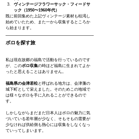
ヴィンテージフラワーサック・フィードサ
ック（1950〜1960年代）
既に前回集めた上記ヴィンテージ素材も枯渇し
始めていたため、また一から収集するところか
ら始まります。
ボロを探す旅
私は現在故郷の福島で活動を行っているのです
が、この
ボロ収集
の時ほど福島に生まれてよか
ったと思えることはありません。
福島県の会津若松
と呼ばれる地方は、会津藩の
城下町として栄えました。そのためこの地域で
は様々なボロを手に入れることができるので
す。
しかしながらまだまだ日本人はボロの魅力に気
づいている若年層が少なく、そもそもの需要が
少なければ供給側も熱心には収集をしなくなっ
ていってしまいます。