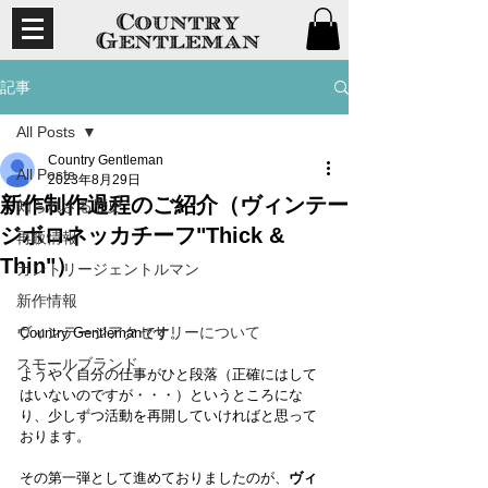
記事
All Posts
Country Gentleman
All Posts
2023年8月29日
新作制作過程のご紹介（ヴィンテー
知られざる歴史
ジボロネッカチーフ"Thick &
再販情報
Thin"）
カントリージェントルマン
新作情報
ヴィンテージアクセサリーについて
Country Gentlemanです。
スモールブランド
ようやく自分の仕事がひと段落（正確にはして
はいないのですが・・・）というところにな
り、少しずつ活動を再開していければと思って
おります。
その第一弾として進めておりましたのが、
ヴィ