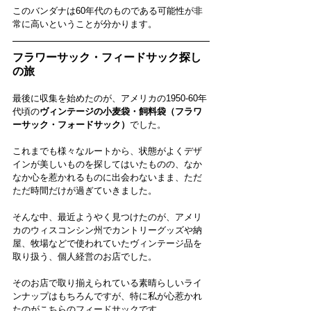
このバンダナは60年代のものである可能性が非
常に高いということが分かります。
フラワーサック・フィードサック探し
の旅
最後に収集を始めたのが、アメリカの1950-60年
代頃の
ヴィンテージの小麦袋・飼料袋（フラワ
ーサック・フォードサック）
でした。
これまでも様々なルートから、状態がよくデザ
インが美しいものを探してはいたものの、なか
なか心を惹かれるものに出会わないまま、ただ
ただ時間だけが過ぎていきました。
そんな中、最近ようやく見つけたのが、アメリ
カのウィスコンシン州でカントリーグッズや納
屋、牧場などで使われていたヴィンテージ品を
取り扱う、個人経営のお店でした。
そのお店で取り揃えられている素晴らしいライ
ンナップはもちろんですが、特に私が心惹かれ
たのがこちらのフィードサックです。