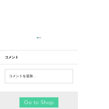
コメント
コメントを追加…
新商品「ヴィンテージア
新年のご挨拶と
ルバートチェーンフォブ
ティにまつわる
ネックレス」と、その深
淵なる歴史について
Go to Shop