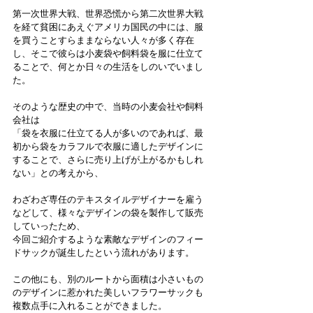
第一次世界大戦、世界恐慌から第二次世界大戦
を経て貧困にあえぐアメリカ国民の中には、服
を買うことすらままならない人々が多く存在
し、そこで彼らは小麦袋や飼料袋を服に仕立て
ることで、何とか日々の生活をしのいでいまし
た。
そのような歴史の中で、当時の小麦会社や飼料
会社は
「袋を衣服に仕立てる人が多いのであれば、最
初から袋をカラフルで衣服に適したデザインに
することで、さらに売り上げが上がるかもしれ
ない」との考えから、
わざわざ専任のテキスタイルデザイナーを雇う
などして、様々なデザインの袋を製作して販売
していったため、
今回ご紹介するような素敵なデザインのフィー
ドサックが誕生したという流れがあります。
この他にも、別のルートから面積は小さいもの
のデザインに惹かれた美しいフラワーサックも
複数点手に入れることができました。