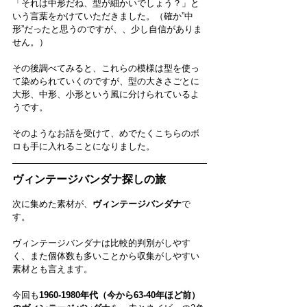
「それは中形だね、型が細かいでしょう？」と
いう言葉をかけていただきました。（確か”中
形”だったと思うのですが、、少し自信がありま
せん。）
その後調べてみると、これらの模様は型を使っ
て染められていくのですが、型の大きさごとに
大形、中形、小形という風に分けられているよ
うです。
そのようなお話を受けて、めでたくこちらのボ
ロも手に入れることになりました。
ヴィンテージバンダナ探しの旅
次に集めた素材が、
ヴィンテージバンダナ
で
す。
ヴィンテージバンダナは比較的判別がしやす
く、また個体数も多いことから収集がしやすい
素材とも言えます。
今回も
1960-1980年代（今から63-40年ほど前）