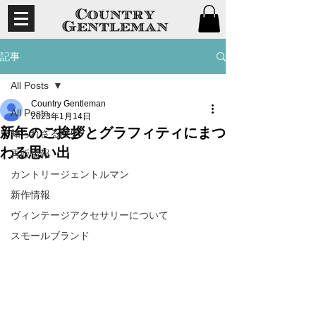
記事
All Posts
Country Gentleman
All Posts
2023年1月14日
新年のご挨拶とグラフィティにまつ
知られざる歴史
わる思い出
再販情報
カントリージェントルマン
新作情報
ヴィンテージアクセサリーについて
スモールブランド