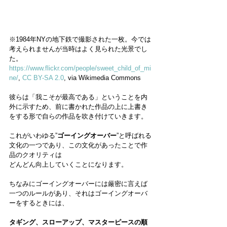
※1984年NYの地下鉄で撮影された一枚。今では
考えられませんが当時はよく見られた光景でし
た。
https://www.flickr.com/people/sweet_child_of_mi
ne/
, 
CC BY-SA 2.0
, via Wikimedia Commons
彼らは「我こそが最高である」ということを内
外に示すため、前に書かれた作品の上に上書き
をする形で自らの作品を吹き付けていきます。
これがいわゆる”
ゴーイングオーバー
”と呼ばれる
文化の一つであり、この文化があったことで作
品のクオリティは
どんどん向上していくことになります。
ちなみにゴーイングオーバーには厳密に言えば
一つのルールがあり、それはゴーイングオーバ
ーをするときには、
タギング、スローアップ、マスターピースの順