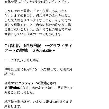
文化を楽しんでいただければということです。
しかしそれと同時に「そんな歴史もあったん
だ」とまず知ること、何よりその文化を生み出
した先人達をリスペクトすること、そしてその
歴史を尊重すること（自分の都合の良い方に捻
じ曲げないこと）は、あくまで私の場合ですが
大切にしている信条の一つでもあります。
こぼれ話：NY放浪記　〜グラフィティ
アートの聖地　５Pointz編〜
ここでまた少し寄り道を。
10年ほど前に私がNYを一人で旅していた頃のお
話です。
当時NYに
グラフィティの聖地とされ
る”5Pointz”
なるものがあると知り、早速行って
みることにしました。
地下鉄を乗り継ぎ、いよいよ5Pointzの近くまで
到着します。