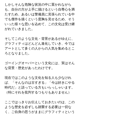
しかしそんな危険な状況の中に置かれながら
も、自分の方が上手に描けるという自尊心を満
たすため、あるいは警備員に見張られている中
でも傑作を描くという度胸を見せるため、そう
いった様々な思いを込めて、この文化は受け継
がれていきました。
そしてこのような文化・背景があるがゆえに、
グラフィティはどんどん進化していき、今では
アートとして多くの人からの人気を集めるとこ
ろとなりました。
ゴーイングオーバーという文化には、実はそん
な背景・歴史があったわけです。
現在ではこのような文化を知る人も少なけれ
ば、「そんなのは古すぎる」「今は好きにやる
時代だ」と語っている方もいらっしゃいます。
（特にそれを批判するつもりもありません）
ここではっきりお伝えしておきたいのは、この
ような歴史を必ずしも踏襲する必要は一切な
く、ご自身の思うがままにグラフィティという