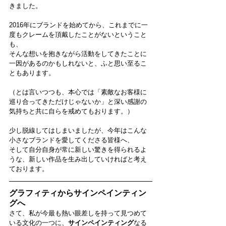
きました。
2016年にブランドを始めてから、これまでに一
度もクレームを頂戴したことがないということ
も、
そんな想いを抱きながら活動をしてきたことに
一因があるのかもしれないと、ふと思い至るこ
ともあります。
（とは言いつつも、本心では「素敵なお客様に
巡り合ってきただけじゃないか」と深い感謝の
気持ちと共に自らを戒めてもおります。）
少し脱線してはしまいましたが、今年はこんな
小さなブランドを愛してくださる皆様へ、
そして自分自身が常に新しい驚きを得られるよ
うな、新しい作品を生み出していければと考え
ております。
グラフィティからサインペインティン
グへ
さて、私が今最も熱い眼差しを持って見つめて
いる文化の一つに、
サインペインティング
なる