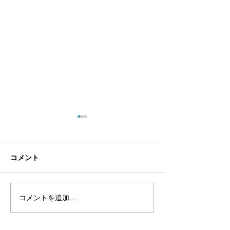
コメント
コメントを追加…
真実のサステナビリティ
新作制作過程の
とは -「ヴィンテージ」
（ヴィンテージ
という１つの可能性-
カチーフ"Thick 