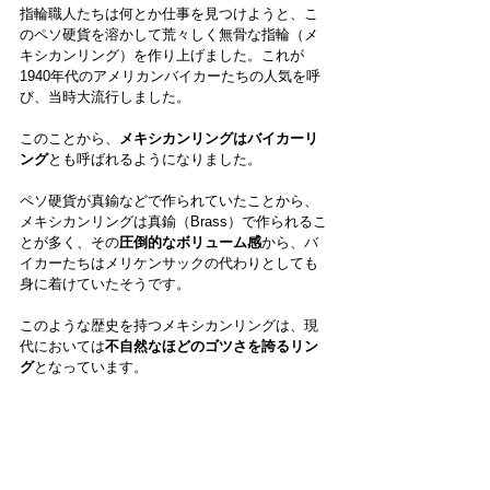
指輪職人たちは何とか仕事を見つけようと、こ
のペソ硬貨を溶かして荒々しく無骨な指輪（メ
キシカンリング）を作り上げました。これが
1940年代のアメリカンバイカーたちの人気を呼
び、当時大流行しました。
このことから、
メキシカンリングはバイカーリ
ング
とも呼ばれるようになりました。
ペソ硬貨が真鍮などで作られていたことから、
メキシカンリングは真鍮（Brass）で作られるこ
とが多く、その
圧倒的なボリューム感
から、バ
イカーたちはメリケンサックの代わりとしても
身に着けていたそうです。
このような歴史を持つメキシカンリングは、現
代においては
不自然なほどのゴツさを誇るリン
グ
となっています。