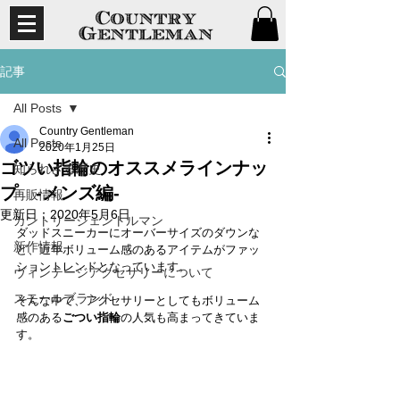
記事
All Posts
Country Gentleman
All Posts
2020年1月25日
ゴツい指輪のオススメラインナッ
知られざる歴史
プ -メンズ編-
再販情報
更新日：
2020年5月6日
カントリージェントルマン
ダッドスニーカーにオーバーサイズのダウンな
新作情報
ど、近年ボリューム感のあるアイテムがファッ
ショントレンドとなっています。
ヴィンテージアクセサリーについて
スモールブランド
そんな中で、アクセサリーとしてもボリューム
感のある
ごつい指輪
の人気も高まってきていま
す。