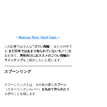
＜
Maxican Ring -Skull Capt.-
＞
この記事ではそんな
”ゴツい指輪
”、またその中で
も”
まだ日本ではあまり知られていないモノ
”に焦
点を当て、
男性向けにおススメのごつい指輪の
ラインナップ
をご紹介したいと思います。
スプーンリング
スプーンリングとは、その名の通り
スプーン
（スターリングシルバー）
を丸めて作られたリ
ング
のことを指します。