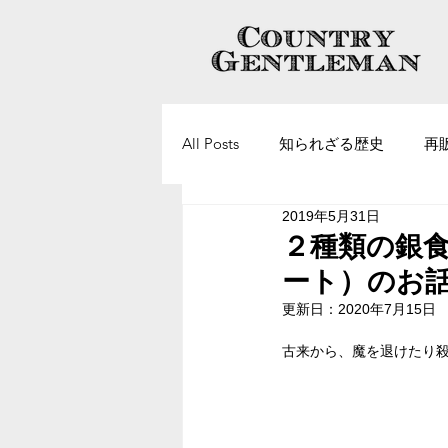
All Posts
知られざる歴史
再
2019年5月31日
ヴィンテージアクセサリーについ
２種類の銀
ート）のお
更新日：
2020年7月15日
古来から、魔を退けたり殺