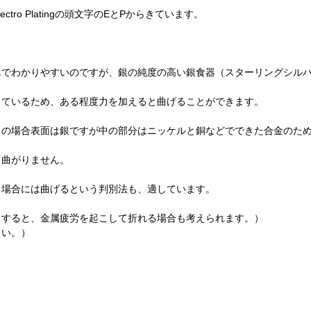
tro Platingの頭文字のEとPからきています。
単でわかりやすいのですが、銀の純度の高い銀食器（スターリングシル
きているため、ある程度力を加えると曲げることができます。
トの場合表面は銀ですが中の部分はニッケルと銅などでできた合金のた
て曲がりません。
る場合には曲げるという判別法も、適しています。
りすると、金属疲労を起こして折れる場合も考えられます。）
さい。）