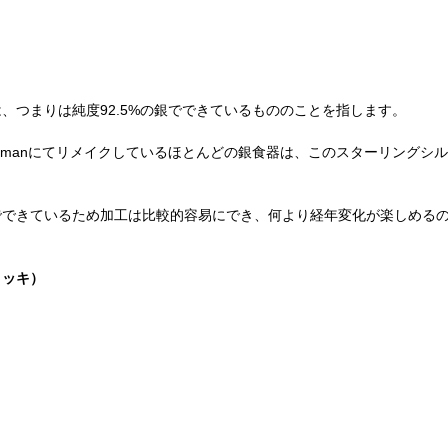
、つまりは純度92.5%の銀でできているもののことを指します。
Gentlemanにてリメイクしているほとんどの銀食器は、このスターリング
でできているため加工は比較的容易にでき、何より経年変化が楽しめる
メッキ）