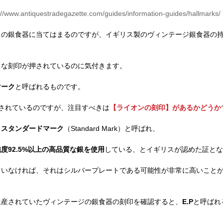
://www.antiquestradegazette.com/guides/information-guides/hallmarks/
スの銀食器に当てはまるのですが、イギリス製のヴィンテージ銀食器の
うな刻印が押されているのに気付きます。
マーク
と呼ばれるものです。
されているのですが、注目すべきは
【ライオンの刻印】があるかどうか
：
スタンダードマーク
（Standard Mark）と呼ばれ、
純度92.5%以上の高品質な銀を使用
している、とイギリスが認めた証とな
ていなければ、それはシルバープレートである可能性が非常に高いこと
生産されていたヴィンテージの銀食器の刻印を確認すると、
E.P
と呼ばれ