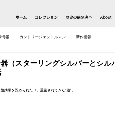
ホーム
コレクション
歴史の継承者へ
About
販情報
カントリージェントルマン
新作情報
て
スモールブランド
食器（スターリングシルバーとシル
話
菌効果を認められたり、重宝されてきた”銀”。