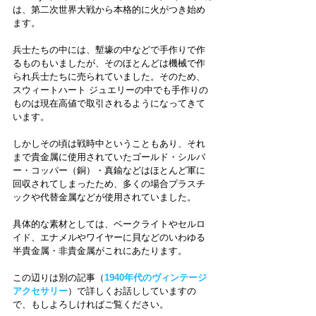
は、第二次世界大戦から本格的に火がつき始め
ます。
兵士たちの中には、塹壕の中などで手作りで作
るものもいましたが、そのほとんどは機械で作
られ兵士たちに売られていました。そのため、
スウィートハート ジュエリーの中でも手作りの
ものは現在高値で取引されるようになってきて
います。
しかしその頃は戦時中ということもあり、それ
まで貴金属に使用されていたゴールド・シルバ
ー・コッパー（銅）・真鍮などはほとんど軍に
回収されてしまったため、多くの場合プラスチ
ックや代替金属などが使用されていました。
具体的な素材としては、ベークライトやセルロ
イド、エナメルやワイヤーに貝などのいわゆる
半貴金属・非貴金属がこれにあたります。
この辺りは別の記事（
1940年代のヴィンテージ
アクセサリー
）で詳しくお話ししていますの
で、もしよろしければご覧ください。