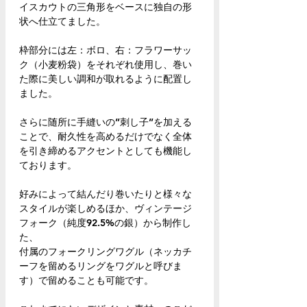
イスカウトの三角形をベースに独自の形
状へ仕立てました。
枠部分には左：ボロ、右：フラワーサッ
ク（小麦粉袋）をそれぞれ使用し、巻い
た際に美しい調和が取れるように配置し
ました。
さらに随所に手縫いの”刺し子”を加える
ことで、耐久性を高めるだけでなく全体
を引き締めるアクセントとしても機能し
ております。
好みによって結んだり巻いたりと様々な
スタイルが楽しめるほか、ヴィンテージ
フォーク（純度92.5%の銀）から制作し
た、
付属のフォークリングワグル（ネッカチ
ーフを留めるリングをワグルと呼びま
す）で留めることも可能です。