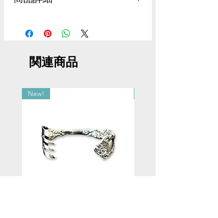
素材：ボロ（木綿）、バンダナ（コット
ン）、フラワーサック （コットン）、ス
ターリングシルバー（純度92.5%の銀）
サイズ：横85cm×縦25.5cm（ネッカチー
関連商品
フ）、横1.8cm×縦2.6cm（ワグル）
重量:28g（ネッカチーフ）、20g（ワグ
ル）
New!
New!
Gorham Imperial
ヴィンテージシルバー