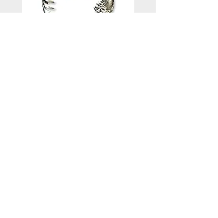
Gorham Imperial
ヴィンテージシルバー
Chrysanthemumヴィンテージフ
フ”CLP”
ォークバングル
価格
￥22,800
価格
￥18,000
ホーム
コレクション
Ring
Spoon
Bangle
Fork