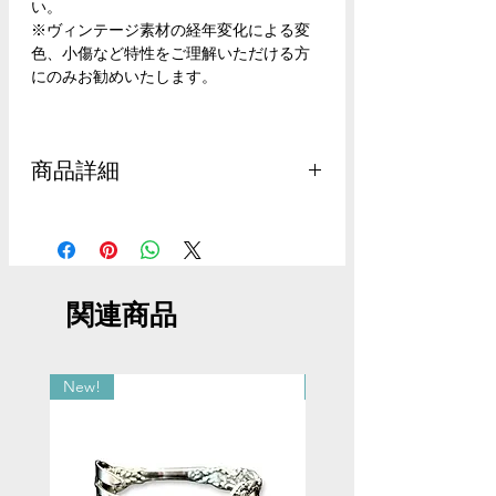
い。
※ヴィンテージ素材の経年変化による変
色、小傷など特性をご理解いただける方
にのみお勧めいたします。
商品詳細
重さ：約70g
長さ：約68cm（バッテリーバード：縦
6.5cm、横4.5cm、厚さ0.65cm）
素材：ヴィンテージダイス、ヴィンテー
関連商品
ジベークライト、ターコイズ、スターリ
ングシルバー、ステンレスワイヤー、ヴ
ィンテージレコード
New!
New!