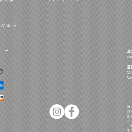
:Wallace
メ
覧 ー
co
営
Mo
Sa
カ
取
ス
テ
ニ
​