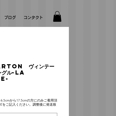
ブログ
コンタクト
arton ヴィンテー
ングル-La
e-
.5cmから17.5cmの方にのみご着用頂
ズをご記入ください。調整後に発送致