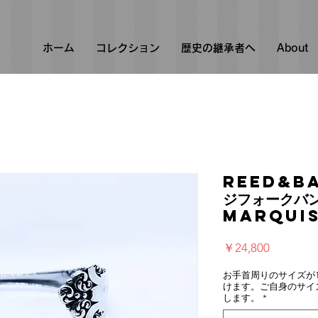
ホーム
コレクション
歴史の継承者へ
About
Reed&B
ジフォークバ
Marquis
価
￥24,800
格
お手首周りのサイズが16
けます。ご自身のサイ
します。
*