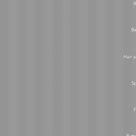
R
Ba
Hair a
S
F
Butt