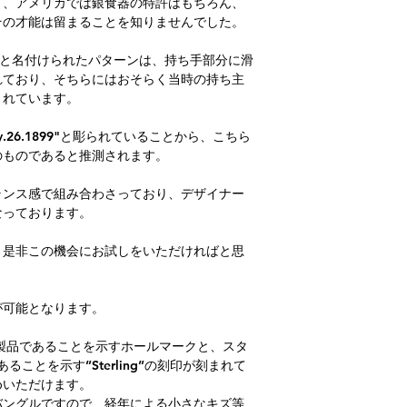
り、アメリカでは銀食器の特許はもちろん、
にはお問い合わせく
その才能は留まることを知りませんでした。
重さ：約44g
夫人）と名付けられたパターンは、持ち手部分に滑
れており、そちらにはおそらく当時の持ち主
まれています。
ly.26.1899"と彫られていることから、こちら
）のものであると推測されます。
ランス感で組み合わさっており、デザイナー
なっております。
、是非この機会にお試しをいただければと思
調整が可能となります。
on社製品であることを示すホールマークと、スタ
あることを示す”Sterling”の刻印が刻まれて
めいただけます。
バングルですので、経年による小さなキズ等