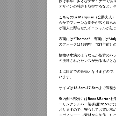
彼は非常に多才なデザイナーであ
デザインの特許も取得するなど、
こちらのLa Marquise（公爵
らかでプレーンな部分が広く取ら
が職人に彫らせたイニシャルが刻
表面には"Thomas"、裏面には"Ju
のフォークは1899年（121年前
植物や水滴のような点が抜群のバ
の洗練されたセンスが光る逸品と
１点限定での販売となりますので
います。
サイズは16.5cm-17.5cmまで
※内側の部分にはReed&Bart
ーリングシルバー製(純度92.5%)で
おりますので、安心してお買い求
※ヴィンテージ素材から制作した