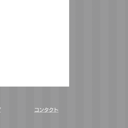
ヴィンテージシルバーカフ”C
価格
￥22,800
グ
コンタクト