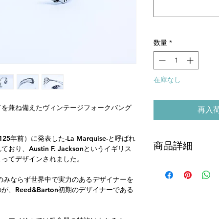
数量
*
在庫なし
てを兼ね備えたヴィンテージフォークバング
再入
125年前）に発表した-La Marquise-と呼ばれ
商品詳細
、Austin F. Jacksonというイギリス
よってデザインされました。
材質：スターリングシ
開口部長さ：約3cm
メリカのみならず世界中で実力のあるデザイナーを
最広幅：約2.3cm
、Reed&Barton初期のデザイナーである
最狭幅：約0.5cm
サイズ：サイズにつき
17.5cmまでの方