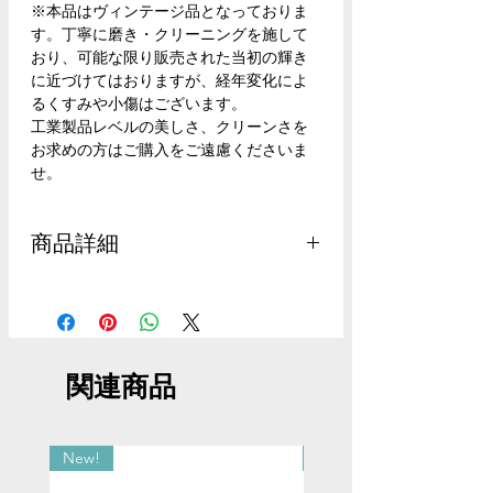
※本品はヴィンテージ品となっておりま
す。丁寧に磨き・クリーニングを施して
おり、可能な限り販売された当初の輝き
に近づけてはおりますが、経年変化によ
るくすみや小傷はございます。
工業製品レベルの美しさ、クリーンさを
お求めの方はご購入をご遠慮くださいま
せ。
商品詳細
重さ：37g
直径：横約6.5cm、縦約5.8cm
幅：約2.2cm
材質：スターリングシルバー（純度92.5%
関連商品
の銀）
サイズ：お手首周り15〜17.5cmの方にご
着用いただけます。
New!
New!