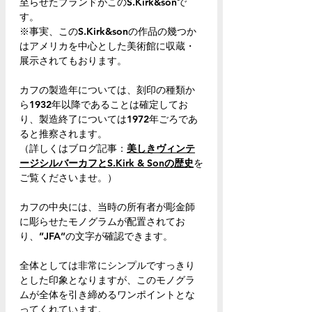
至らせたブランドがこのS.Kirk&sonで
す。
※事実、このS.Kirk&sonの作品の幾つか
はアメリカを中心とした美術館に収蔵・
展示されてもおります。
カフの製造年については、刻印の種類か
ら1932年以降であることは確定してお
り、製造終了については1972年ごろであ
ると推察されます。
（詳しくはブログ記事：
美しきヴィンテ
ージシルバーカフとS.Kirk & Sonの歴史
を
ご覧くださいませ。）
カフの中央には、当時の所有者が彫金師
に彫らせたモノグラムが配置されてお
り、”JFA”の文字が確認できます。
全体としては非常にシンプルですっきり
とした印象となりますが、このモノグラ
ムが全体を引き締めるワンポイントとな
ってくれています。