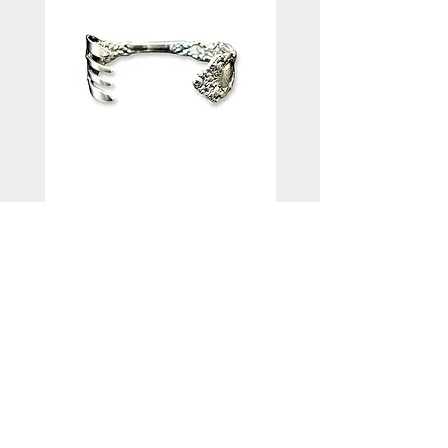
Gorham Imperial
ヴィンテージシルバー
Chrysanthemumヴィンテージフ
フ”CLP”
ォークバングル
価格
￥22,800
価格
￥18,000
ホーム
コレクション