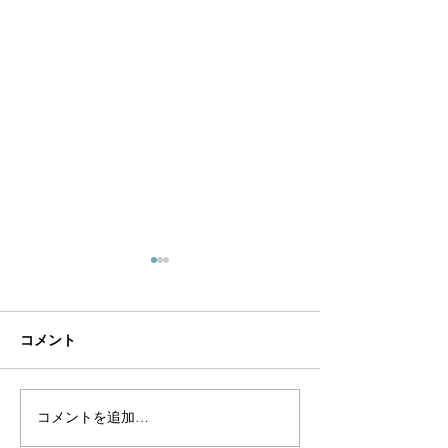
コメント
コメントを追加…
新作制作過程のご紹介
新商品「ヴィン
（ヴィンテージボロネッ
ルバートチェー