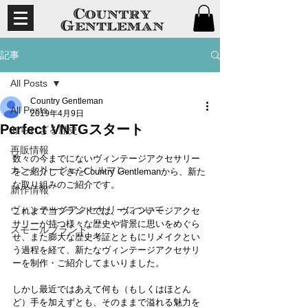
記事
All Posts
Country Gentleman
All Posts
2019年4月9日
Perfect VNTGスタート
知られざる歴史
再販情報
数々の今までにないヴィンテージアクセサリー
カントリージェントルマン
をご紹介してきたCountry Gentlemanから、新た
な取り組みのご紹介です。
新作情報
ヴィンテージアクセサリーについて
これまで当ブランドでは、ヴィンテージアクセ
サリーが持つ様々な歴史や背景に思いをめぐら
スモールブランド
せ、また膨大な歴史考証とともにリメイクとい
う過程を経て、新たなヴィンテージアクセサリ
ーを制作・ご紹介してまいりました。
しかし最近ではあえて何も（もしくはほとん
ど）手を加えずとも、そのままで溢れる魅力を