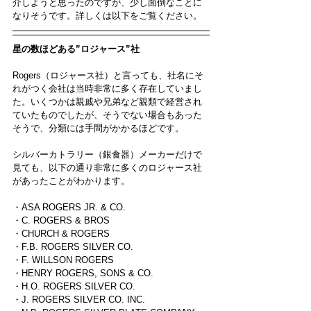
介しようと思ったのですが、少し面倒なことに
なりそうです。詳しくは以下をご覧ください。
星の数ほどある”ロジャース”社
Rogers（ロジャース社）と言っても、社名にそ
れがつく会社は当時非常に多く存在していまし
た。いくつかは親戚や兄弟など親類で経営され
ていたものでしたが、そうでない場合もあった
そうで、分類には手間がかかるほどです。
シルバーカトラリー（銀食器）メーカーだけで
見ても、以下の通り非常に多くのロジャース社
があったことがわかります。
・ASA ROGERS JR. & CO.
・C. ROGERS & BROS
・CHURCH & ROGERS
・F.B. ROGERS SILVER CO.
・F. WILLSON ROGERS
・HENRY ROGERS, SONS & CO.
・H.O. ROGERS SILVER CO.
・J. ROGERS SILVER CO. INC.