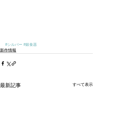
#シルバー
#銀食器
新作情報
すべて表示
最新記事