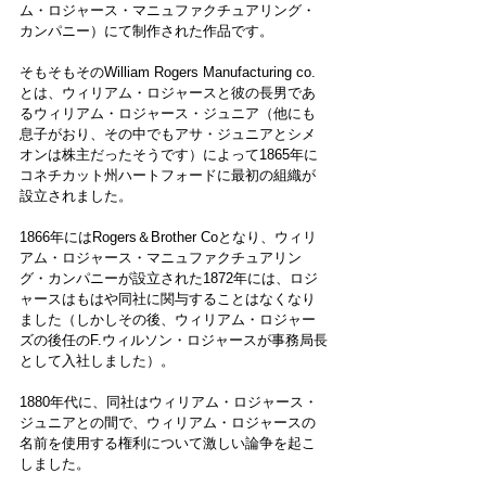
ム・ロジャース・マニュファクチュアリング・
カンパニー）にて制作された作品です。
そもそもそのWilliam Rogers Manufacturing co.
とは、ウィリアム・ロジャースと彼の長男であ
るウィリアム・ロジャース・ジュニア（他にも
息子がおり、その中でもアサ・ジュニアとシメ
オンは株主だったそうです）によって1865年に
コネチカット州ハートフォードに最初の組織が
設立されました。
1866年にはRogers＆Brother Coとなり、ウィリ
アム・ロジャース・マニュファクチュアリン
グ・カンパニーが設立された1872年には、ロジ
ャースはもはや同社に関与することはなくなり
ました（しかしその後、ウィリアム・ロジャー
ズの後任のF.ウィルソン・ロジャースが事務局長
として入社しました）。 
1880年代に、同社はウィリアム・ロジャース・
ジュニアとの間で、ウィリアム・ロジャースの
名前を使用する権利について激しい論争を起こ
しました。 