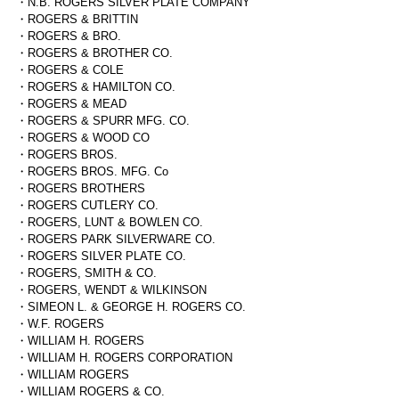
・N.B. ROGERS SILVER PLATE COMPANY
・ROGERS & BRITTIN
・ROGERS & BRO.
・ROGERS & BROTHER CO.
・ROGERS & COLE
・ROGERS & HAMILTON CO.
・ROGERS & MEAD
・ROGERS & SPURR MFG. CO.
・ROGERS & WOOD CO
・ROGERS BROS.
・ROGERS BROS. MFG. Co
・ROGERS BROTHERS
・ROGERS CUTLERY CO.
・ROGERS, LUNT & BOWLEN CO.
・ROGERS PARK SILVERWARE CO.
・ROGERS SILVER PLATE CO.
・ROGERS, SMITH & CO.
・ROGERS, WENDT & WILKINSON
・SIMEON L. & GEORGE H. ROGERS CO.
・W.F. ROGERS
・WILLIAM H. ROGERS
・WILLIAM H. ROGERS CORPORATION
・WILLIAM ROGERS
・WILLIAM ROGERS & CO.