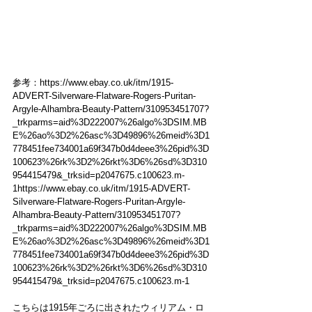
参考：https://www.ebay.co.uk/itm/1915-
ADVERT-Silverware-Flatware-Rogers-Puritan-
Argyle-Alhambra-Beauty-Pattern/310953451707?
_trkparms=aid%3D222007%26algo%3DSIM.MB
E%26ao%3D2%26asc%3D49896%26meid%3D1
778451fee734001a69f347b0d4deee3%26pid%3D
100623%26rk%3D2%26rkt%3D6%26sd%3D310
954415479&_trksid=p2047675.c100623.m-
1https://www.ebay.co.uk/itm/1915-ADVERT-
Silverware-Flatware-Rogers-Puritan-Argyle-
Alhambra-Beauty-Pattern/310953451707?
_trkparms=aid%3D222007%26algo%3DSIM.MB
E%26ao%3D2%26asc%3D49896%26meid%3D1
778451fee734001a69f347b0d4deee3%26pid%3D
100623%26rk%3D2%26rkt%3D6%26sd%3D310
954415479&_trksid=p2047675.c100623.m-1​
こちらは1915年ごろに出されたウィリアム・ロ