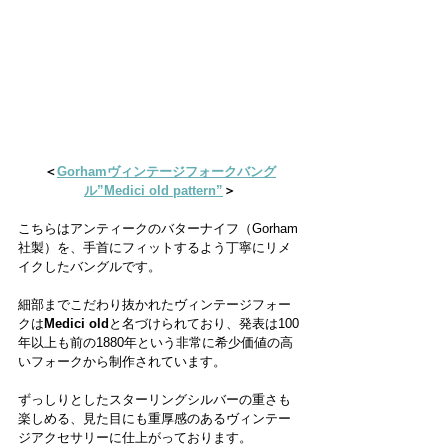
＜
Gorhamヴィンテージフォークバング
ル”Medici old pattern”
＞
こちらはアンティークのバターナイフ（Gorham
社製）を、手首にフィットするよう丁寧にリメ
イクしたバングルです。
細部までこだわり抜かれたヴィンテージフォー
クは
Medici old
と名づけられており、発表は100
年以上も前の1880年という非常に希少価値の高
いフォークから制作されています。
ずっしりとしたスターリングシルバーの重さも
楽しめる、見た目にも重厚感のあるヴィンテー
ジアクセサリーに仕上がっております。