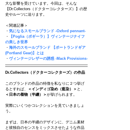
大な影響を受けています。今回は、そんな
【Dr.Collectors（ドクターコレクターズ）】の歴
史やルーツに迫ります。
＜関連記事＞
・
気になるスモールブランド -Oxford pennant-
・
【Poglia（ポギーラ）】ヴィンテージナイフ
の美しき世界
・
海外のスモールブランド 【ポートランドギア
(Portland Gear)】とは
・
ヴィンテージレザーの誘惑 -Mack Provisions-
Dr.Collectors（ドクターコレクターズ）の作品
このブランドの作品の特徴を私なりに２つ挙げ
るとすれば、
＜インディゴ染め（藍染）＞
と、
＜日本の着物（半纏）＞
が挙げられます。
実際にいくつかコレクションを見ていきましょ
う。
まずは、日本の半纏のデザインに、デニム素材
と彼独自のセンスをミックスさせたような作品