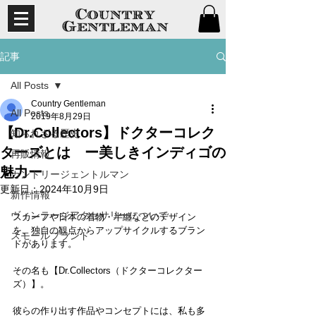
記事
All Posts
Country Gentleman
All Posts
2019年8月29日
【Dr.Collectors】ドクターコレク
知られざる歴史
ターズとは ー美しきインディゴの
再販情報
魅力ー
カントリージェントルマン
更新日：
2024年10月9日
新作情報
ヴィンテージアクセサリーについて
スカーフや日本の着物・半纏などのデザイン
を、独自の観点からアップサイクルするブラン
スモールブランド
ドがあります。
その名も【Dr.Collectors（ドクターコレクター
ズ）】。
彼らの作り出す作品やコンセプトには、私も多