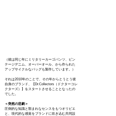
（彼は同じ年にミリタリーカーゴパンツ、ビン
テージデニム、オーバーオール、から作られた
アップサイクルなバッグも製作しています。）
それは2010年のことで、その年からとうとう彼
自身のブランド、【Dr.Collectors（ドクターコレ
クターズ）】をスタートさせることとなったの
でした。
＜突然の悲劇＞
圧倒的な知識と類まれなセンスをもつオリビエ
と、現代的な感覚をブランドに吹き込む共同設