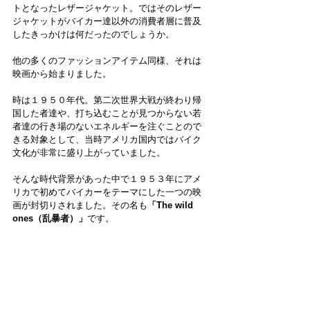
トとなったレザージャケット。ではそのレザー
ジャケットがバイカー達以外の消費者層に普及
したきっかけは何だったのでしょうか。
他の多くのファッションアイテム同様、それは
映画から始まりました。
時は１９５０年代。第二次世界大戦が終わり帰
国した者達や、打ち込むことが見つからない若
者達の行き場のないエネルギーを注ぐことので
きる対象として、当時アメリカ国内ではバイク
文化が非常に盛り上がっていました。
そんな時代背景があった中で１９５３年にアメ
リカで初めてバイカーをテーマにした一つの映
画が封切りされました。その名も
「The wild 
ones（乱暴者）」
です。