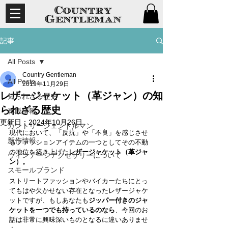
記事
All Posts
Country Gentleman
All Posts
2019年11月29日
レザージャケット（革ジャン）の知
知られざる歴史
られざる歴史
再販情報
更新日：
2024年10月26日
カントリージェントルマン
現代において、「反抗」や「不良」を感じさせ
新作情報
るファッションアイテムの一つとしてその不動
の地位を築き上げた
レザージャケット（革ジャ
ヴィンテージアクセサリーについて
ン）。
スモールブランド
ストリートファッションやバイカーたちにとっ
てもはや欠かせない存在となったレザージャケ
ットですが、もしあなたも
ジッパー付きのジャ
ケットを一つでも持っているのなら
、今回のお
話は非常に興味深いものとなるに違いありませ