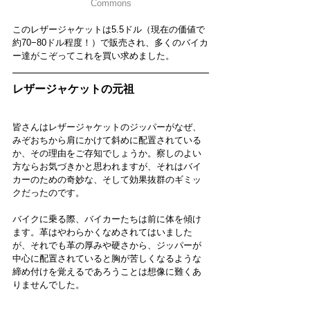
Commons
このレザージャケットは5.5ドル（現在の価値で
約70−80ドル程度！）で販売され、多くのバイカ
ー達がこぞってこれを買い求めました。
レザージャケットの元祖
皆さんはレザージャケットのジッパーがなぜ、
みぞおちから肩にかけて斜めに配置されている
か、その理由をご存知でしょうか。察しのよい
方ならお気づきかと思われますが、それはバイ
カーのための奇妙な、そして効果抜群のギミッ
クだったのです。
バイクに乗る際、バイカーたちは前に体を傾け
ます。革はやわらかくなめされてはいました
が、それでも革の厚みや硬さから、ジッパーが
中心に配置されていると胸が苦しくなるような
締め付けを覚えるであろうことは想像に難くあ
りませんでした。