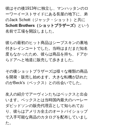
彼はその後1913年に独立し、マンハッタンのロ
ーワーイーストサイドにある長屋の地下に、弟
のJack Schott（ジャック・ショット）と共に
Schott Brothers（ショットブラザーズ）
という
名前で工場を開設しました。
彼らの最初のヒット商品はシープスキンの裏地
付きレインコートでした。当時はまだまだ知名
度もなかったため、彼らは商品を持ち、ドアか
らドアへと地道に販売して歩きました。
その後ショットブラザーズは様々な種類の商品
を開発・販売し始めます。大きな転機が訪れた
のがBeck's（ベックス）との出会いでした。
友人の紹介でアーヴィンたちはベックスと出会
います。ベックスとは当時国内最大のハーレー
ダビッドソンの販売代理店として知られてお
り、彼らはアメリカ全土のオートバイショップ
で入手可能な商品のカタログを配布していまし
た。