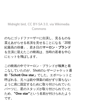
Midnight bird
, 
CC BY-SA 3.0
, via Wikimedia 
Commons
のちにゴッドファーザーに出演し、見るものを
震えあがらせる名演を見せることになる「20世
紀最高の俳優」、若き日の
マーロン・ブランド
を主演に迎えたこの映画は、当時の若者を中心
にヒットを飛ばします。
この映画の中でマーロン・ブランドが颯爽と着
こなしていたのが、Shottのレザージャケット通
称
「Schott One star」
でした。エポーレットと
呼ばれる、元々は銃や弾薬の紐がずり落ちない
ように肩に固定するために取り付けられていた
パーツに、星のスタッズが取り付けられていた
ため、
”One star”
という名前が付けられたよう
です。