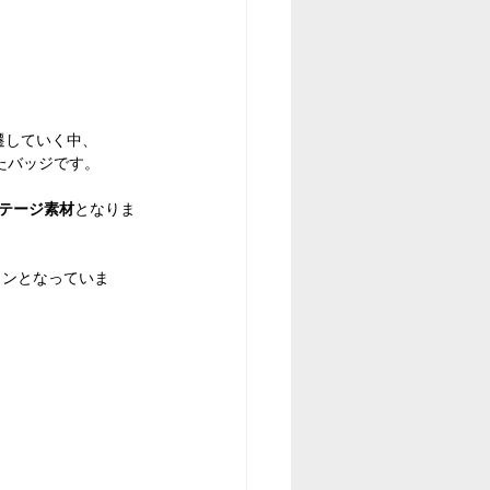
遷していく中、
たバッジです。
ンテージ素材
となりま
インとなっていま
。