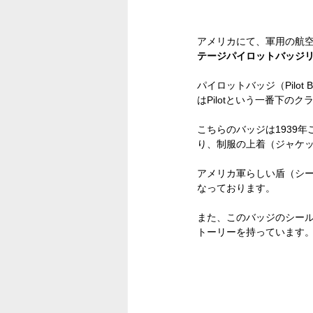
アメリカにて、軍用の航空
テージパイロットバッジリング-
パイロットバッジ（Pilot B
はPilotという一番下の
こちらのバッジは1939
り、制服の上着（ジャケ
アメリカ軍らしい盾（シ
なっております。
また、このバッジのシールド
トーリーを持っています