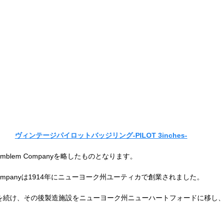
ヴィンテージパイロットバッジリング-PILOT 3inches-
an Emblem Companyを略したものとなります。
em Companyは1914年にニューヨーク州ユーティカで創業されました。
業を続け、その後製造施設をニューヨーク州ニューハートフォードに移し、