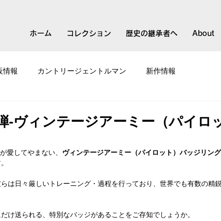
ホーム
コレクション
歴史の継承者へ
About
販情報
カントリージェントルマン
新作情報
て
スモールブランド
弾-ヴィンテージアーミー（パイロ
emanが愛してやまない、
ヴィンテージアーミー（パイロット）バッジリング
す。
彼らは日々厳しいトレーニング・過程を行っており、世界でも有数の精
にだけ送られる、特別なバッジがあることをご存知でしょうか。