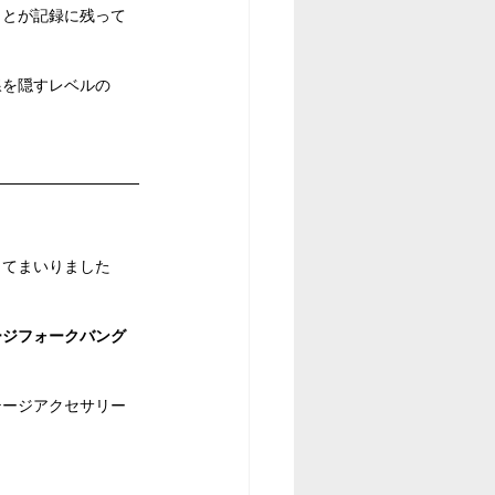
ことが記録に残って
線を隠すレベルの　
してまいりました
ージフォークバング
テージアクセサリー