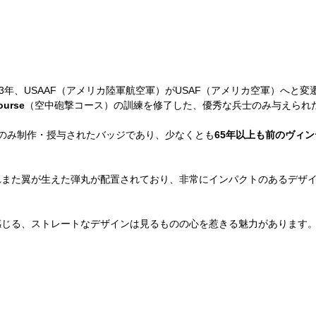
43年、USAAF（アメリカ陸軍航空軍）がUSAF（アメリカ空軍）へと変
ourse
（空中砲撃コース）の訓練を修了した、優秀な兵士のみ与えられ
の間のみ制作・授与されたバッジであり、少なくとも
65年以上も前のヴィ
れまた翼が生えた弾丸が配置されており、非常にインパクトのあるデザ
感じる、ストレートなデザインは見るものの心を惹きる魅力があります