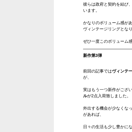
彼らは政府と契約を結び
います。
かなりのボリューム感が
ヴィンテージリングとな
ぜひ一度このボリューム
新作第3弾
前回の記事では
ヴィンテー
が、
実はもう一つ新作がござ
ル
が2点入荷致しました。
外出する機会が少なくな
があれば、
日々の生活も少し豊かに