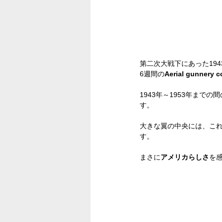
第二次大戦下にあった19
6週間の
Aerial gunnery c
1943年～1953年まで
す。
大きな翼の中央には、こ
す。
まさに
アメリカらしさ
を