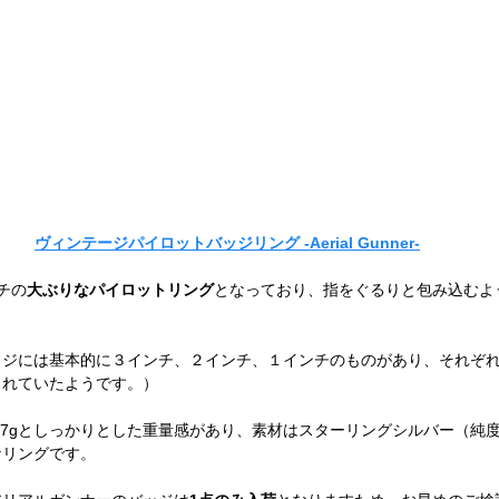
ヴィンテージパイロットバッジリング -Aerial Gunner-
チの
大ぶりなパイロットリング
となっており、指をぐるりと包み込むよ
ッジには基本的に３インチ、２インチ、１インチのものがあり、それぞ
されていたようです。）
17gとしっかりとした重量感があり、素材はスターリングシルバー（純度9
なリングです。