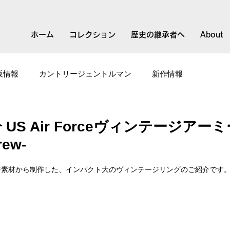
ホーム
コレクション
歴史の継承者へ
About
販情報
カントリージェントルマン
新作情報
て
スモールブランド
US Air Forceヴィンテージアー
rew-
ジ素材から制作した、インパクト大のヴィンテージリングのご紹介です