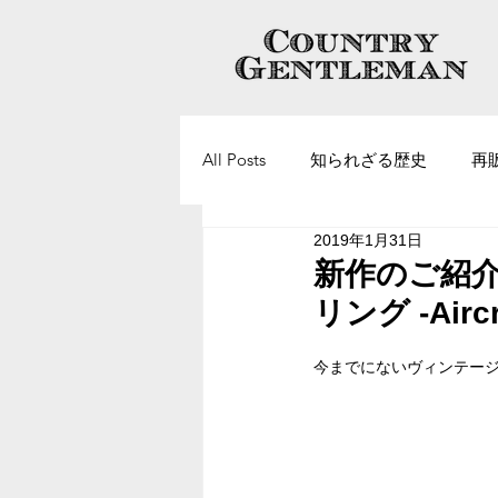
All Posts
知られざる歴史
再
2019年1月31日
ヴィンテージアクセサリーについ
新作のご紹介 
リング -Airc
今までにないヴィンテー