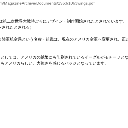
com/MagazineArchive/Documents/1963/1063wings.pdf
geバッジは第二次世界大戦時ごろにデザイン・制作開始されたとされています。
インされたとされる）
リカ陸軍航空局という名称・組織は、現在のアメリカ空軍へ変更され、正
ンとしては、アメリカの紙幣にも印刷されているイーグルがモチーフと
にもアメリカらしい、力強さを感じるバッジとなっています。