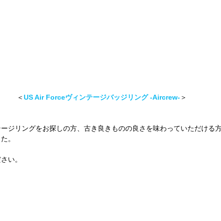
 ＜
US Air Forceヴィンテージバッジリング -Aircrew-
＞
テージリングをお探しの方、古き良きものの良さを味わっていただける
した。
ださい。