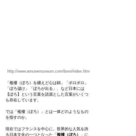
http://www.amusemuseum.com/boro/index.htm
「襤褸（ぼろ）を纏えど心は錦」「ボロボロ」
「ぼろ儲け」「ぼろが出る」、など日本には
【ぼろ】という言葉を語源とした言葉がいくつ
も存在しています。
では「襤褸（ぼろ）」とは一体どのようなもの
を指すのか。
現在ではフランスを中心に、世界的な人気を誇
る日本文化の一つとなった「
襤褸（ぼろ）
」に