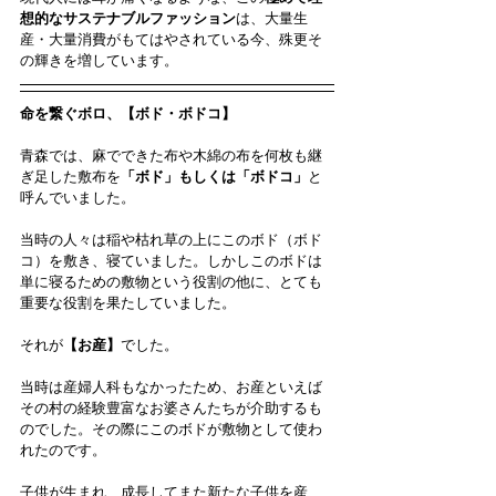
想的なサステナブルファッション
は、大量生
産・大量消費がもてはやされている今、殊更そ
の輝きを増しています。
命を繋ぐボロ、【ボド・ボドコ】
青森では、麻でできた布や木綿の布を何枚も継
ぎ足した敷布を
「ボド」もしくは「ボドコ」
と
呼んでいました。
当時の人々は稲や枯れ草の上にこのボド（ボド
コ）を敷き、寝ていました。しかしこのボドは
単に寝るための敷物という役割の他に、とても
重要な役割を果たしていました。
それが
【お産】
でした。
当時は産婦人科もなかったため、お産といえば
その村の経験豊富なお婆さんたちが介助するも
のでした。その際にこのボドが敷物として使わ
れたのです。
子供が生まれ、成長してまた新たな子供を産