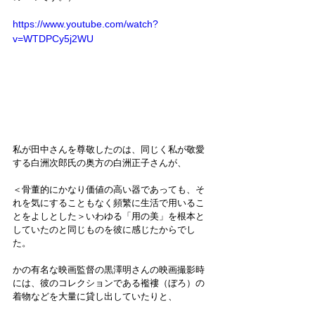
https://www.youtube.com/watch?
v=WTDPCy5j2WU
私が田中さんを尊敬したのは、同じく私が敬愛
する白洲次郎氏の奥方の白洲正子さんが、
＜骨董的にかなり価値の高い器であっても、そ
れを気にすることもなく頻繁に生活で用いるこ
とをよしとした＞いわゆる「用の美」を根本と
していたのと同じものを彼に感じたからでし
た。
かの有名な映画監督の黒澤明さんの映画撮影時
には、彼のコレクションである襤褸（ぼろ）の
着物などを大量に貸し出していたりと、