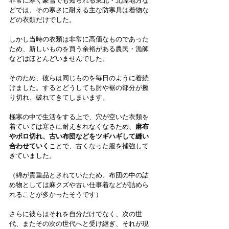
非常に寒く豪雪でも知られる東北・北陸地方な
どでは、その寒さに耐える主な防寒具は着物な
どの衣類だけでした。
しかし当時の衣類は非常に高価なものであった
ため、新しいものを買う余裕がある農民・漁師
などはほとんどいませんでした。
そのため、彼らは同じものを毎日のように着続
けました。するとどうしても肘や裾の部分が擦
り切れ、破れてきてしまいます。
極寒の中で生活をする上で、穴が空いた衣類を
着ていては寒さに耐えきれなくなるため、
麻布
やボロ切れ、古い布団などをツギハギして縫い
合わせていく
ことで、古くなった服を補強して
きていました。
（綿が貴重品とされていたため、布団の中の詰
め物としては麻クズや古い仕事着などが詰めら
れることが多かったそうです）
さらに彼らはそれを自分だけでなく、次の世
代、またその次の世代へと受け継ぎ、それが現