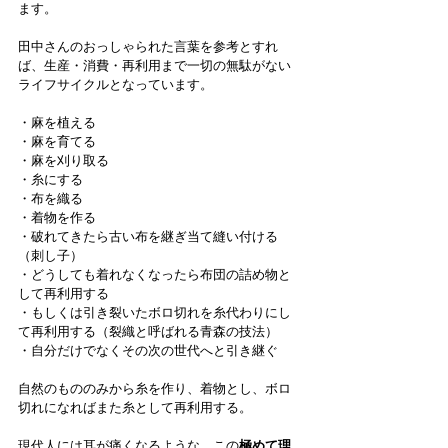
ます。
田中さんのおっしゃられた言葉を参考とすれ
ば、生産・消費・再利用まで一切の無駄がない
ライフサイクルとなっています。
・麻を植える
・麻を育てる
・麻を刈り取る
・糸にする
・布を織る
・着物を作る
・破れてきたら古い布を継ぎ当て縫い付ける
（刺し子）
・どうしても着れなくなったら布団の詰め物と
して再利用する
・もしくは引き裂いたボロ切れを糸代わりにし
て再利用する（裂織と呼ばれる青森の技法）
・自分だけでなくその次の世代へと引き継ぐ
自然のもののみから糸を作り、着物とし、ボロ
切れになればまた糸として再利用する。
現代人には耳が痛くなるような、この
極めて理