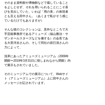
そのまま資料館や博物館などで蔵していること
をよしとせず、それを用いられることにこそ喜
びを見出していた、いわば「用の美」の体現者
とも言える田中さん。（あくまで私がそう感じ
ているだけでもありますが）
そんな彼のコレクションは、意外なところで大
手芸能事務所であるアミューズ（福山雅治・サ
ザンオールスターズなどを擁する）の会長であ
る大里洋吉さんの、そして同社の辰巳清さんの
力によって、
浅草にあったアミューズミュージアム（2009年
開館〜2019年3月31日に惜しまれながら閉館）内
で展示もされていました。
そのミュージアムでの展示について、Webサイ
ト（アミューズミュージアム）上に田中さんの
メッセージが記されています。