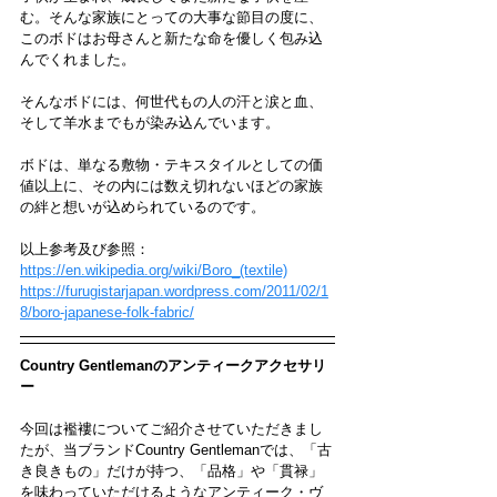
む。そんな家族にとっての大事な節目の度に、
このボドはお母さんと新たな命を優しく包み込
んでくれました。
そんなボドには、何世代もの人の汗と涙と血、
そして羊水までもが染み込んでいます。
ボドは、単なる敷物・テキスタイルとしての価
値以上に、その内には数え切れないほどの家族
の絆と想いが込められているのです。
以上参考及び参照：
https://en.wikipedia.org/wiki/Boro_(textile)
https://furugistarjapan.wordpress.com/2011/02/1
8/boro-japanese-folk-fabric/
Country Gentlemanのアンティークアクセサリ
ー
今回は襤褸についてご紹介させていただきまし
たが、当ブランドCountry Gentlemanでは、「古
き良きもの」だけが持つ、「品格」や「貫禄」
を味わっていただけるようなアンティーク・ヴ