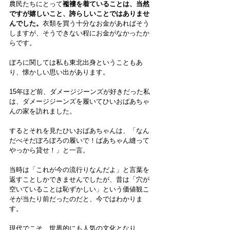
農民たちにとって
襤褸を着ていることは、当然
ですが嬉しいこと、誇らしいことではありませ
んでした。
衣類を買う十分なお金があればそう
しますが、そうできない程にお金がなかったか
らです。
ぼろに関しては私も東北出身ということもあ
り、懐かしい思い出があります。
15年ほど前、ダメージジーンズが好きだった私
は、ダメージジーンズを履いてひいおばあちゃ
んの家を訪れました。
するとそれを見たひいおばあちゃんは、「なん
だべそだぼろぼろの履いで！ばあちゃん縫って
やっから貸せ！」と一言。
当時は「これが今の流行りなんだよ」と言葉を
返すことしかできませんでしたが、昔は「穴が
空いていることは恥ずかしい」という価値観こ
そが当たり前だったのだと、今ではわかりま
す。
現代でこそ、世界的にも人気の文化となり、