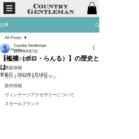
記事
All Posts
Country Gentleman
All Posts
2019年9月7日
【襤褸（ボロ・らんる）】の歴史と
知られざる歴史
は
再販情報
更新日：
2022年1月19日
カントリージェントルマン
新作情報
ヴィンテージアクセサリーについて
スモールブランド