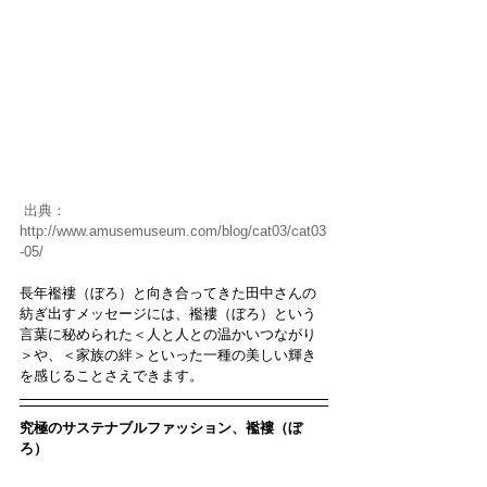
 出典：
http://www.amusemuseum.com/blog/cat03/cat03
-05/
長年襤褸（ぼろ）と向き合ってきた田中さんの
紡ぎ出すメッセージには、襤褸（ぼろ）という
言葉に秘められた＜人と人との温かいつながり
＞や、＜家族の絆＞といった一種の美しい輝き
を感じることさえできます。
究極のサステナブルファッション、襤褸（ぼ
ろ）