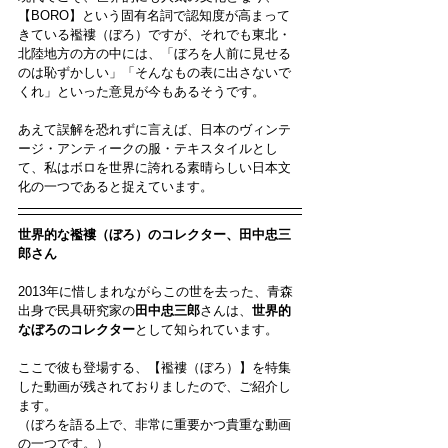
【BORO】という固有名詞で認知度が高まって
きている襤褸（ぼろ）ですが、それでも東北・
北陸地方の方の中には、「ぼろを人前に見せる
のは恥ずかしい」「そんなもの表に出さないで
くれ」といった意見が今もあるそうです。
あえて誤解を恐れずに言えば、日本のヴィンテ
ージ・アンティークの服・テキスタイルとし
て、私はボロを世界に誇れる素晴らしい日本文
化の一つであると捉えています。
世界的な襤褸（ぼろ）のコレクター、田中忠三
郎さん
2013年に惜しまれながらこの世を去った、青森
出身で民具研究家の
田中忠三郎
さんは、
世界的
なぼろのコレクター
として知られています。
ここで彼も登場する、【襤褸（ぼろ）】を特集
した動画が残されておりましたので、ご紹介し
ます。
（ぼろを語る上で、非常に重要かつ貴重な動画
の一つです。）