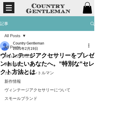
記事
All Posts
Country Gentleman
All Posts
2021年2月19日
ヴィンテージアクセサリーをプレゼ
知られざる歴史
ントしたいあなたへ。”特別な”セレ
再販情報
クト方法とは
カントリージェントルマン
新作情報
ヴィンテージアクセサリーについて
スモールブランド