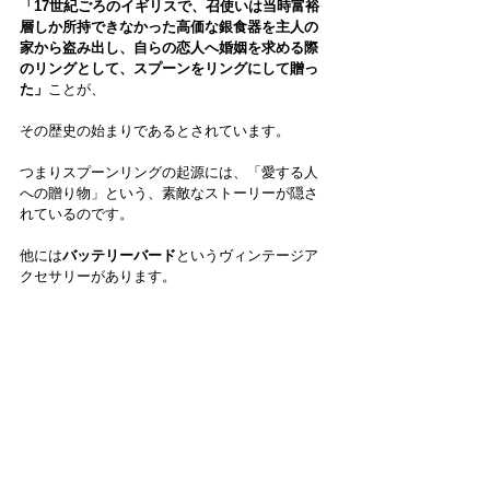
「17世紀ごろのイギリスで、召使いは当時富裕
層しか所持できなかった高価な銀食器を主人の
家から盗み出し、自らの恋人へ婚姻を求める際
のリングとして、スプーンをリングにして贈っ
た」
ことが、
その歴史の始まりであるとされています。
つまりスプーンリングの起源には、「愛する人
への贈り物」という、素敵なストーリーが隠さ
れているのです。
他には
バッテリーバード
というヴィンテージア
クセサリーがあります。