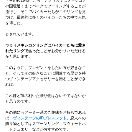
「その後1940年ごろ、アメリカではメキシコと
の国境近くまでバイクでツーリングすることが
流行し、そこでバイカーたちがこのリングを見
つけ、最終的に多くのバイカーたちの中で人気
を博した」
とされています。
つまり
メキシカンリングはバイカーたちに愛さ
れたリングであった
ことがお分かりいただける
かと思います。
このように、プレゼントをしたい方が好きなこ
と、そしてその好きなことに関連する歴史を持
つヴィンテージアクセサリーを贈ることができ
れば、
これほど気の利いた贈り物はないのではないか
と思うのです。
その他にもアーミー系のご趣味をお持ちであれ
ば、
ヴィンテージのIDブレスレット
。恋人への
贈り物としてはスプーンリング、スウィートハ
ートジュエリーなどがおすすめです。