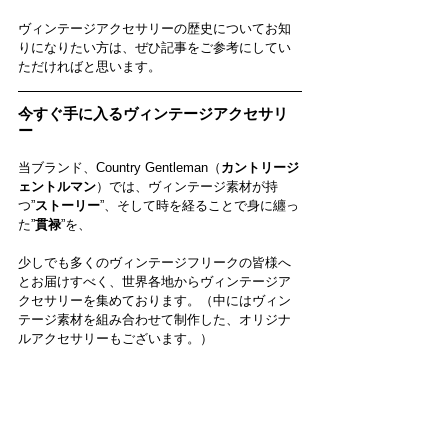
ヴィンテージアクセサリーの歴史についてお知
りになりたい方は、ぜひ記事をご参考にしてい
ただければと思います。
今すぐ手に入るヴィンテージアクセサリ
ー
当ブランド、Country Gentleman（
カントリージ
ェントルマン
）では、ヴィンテージ素材が持
つ”
ストーリー
”、そして時を経ることで身に纏っ
た”
貫禄
”を、
少しでも多くのヴィンテージフリークの皆様へ
とお届けすべく、世界各地からヴィンテージア
クセサリーを集めております。（中にはヴィン
テージ素材を組み合わせて制作した、オリジナ
ルアクセサリーもございます。）
まずは正真正銘のヴィンテージの銀食器から制
作した、ヴィンテージフォークバングルがござ
います。