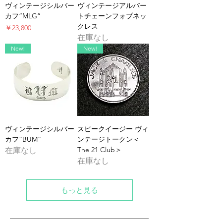
ヴィンテージシルバー
ヴィンテージアルバー
カフ”MLG”
トチェーンフォブネッ
クレス
価格
￥23,800
在庫なし
New!
New!
ヴィンテージシルバー
スピークイージー ヴィ
カフ”BUM”
ンテージトークン＜
The 21 Club＞
在庫なし
在庫なし
もっと見る