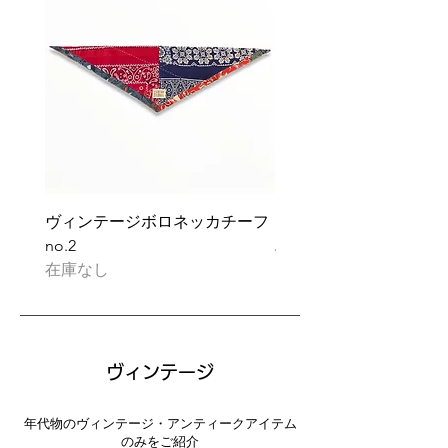
ヴィンテージボロネッカチーフ
ヴィンテージダイス バ
no.2
バード"Lucky You"
在庫なし
価格
￥63,800
ヴィンテージ
年代物のヴィンテージ・アンティークアイテム
のみをご紹介