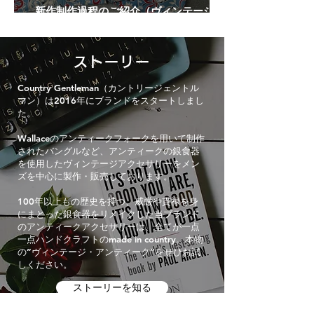
新作制作過程のご紹介（ヴィンテージボ
ロネッカチーフ"Thick & Thin"）
ストーリー
Country Gentleman（カントリージェントル
マン）は2016年にブランドをスタートしまし
た。
Wallaceのアンティークフォークを用いて制作
されたバングルなど、アンティークの銀食器
を使用したヴィンテージアクセサリーをメン
ズを中心に製作・販売しております。
100年以上もの歴史を持つ、威厳や貫禄を身
にまとった銀食器をリメイクした当ブランド
のアンティークアクセサリーは、全てが一点
一点ハンドクラフトのmade in country。本物
の”ヴィンテージ・アンティーク”をぜひお試
しください。
ストーリーを知る