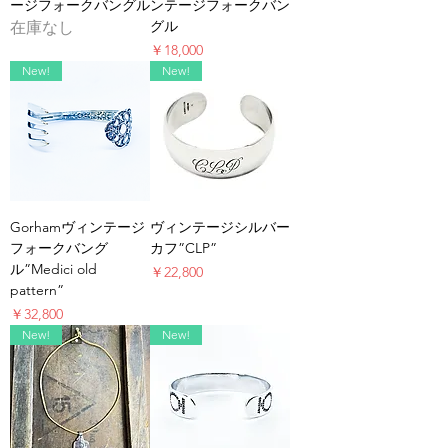
ージフォークバングル
ンテージフォークバン
グル
在庫なし
価格
￥18,000
New!
New!
Gorhamヴィンテージ
ヴィンテージシルバー
フォークバング
カフ”CLP”
ル”Medici old
価格
￥22,800
pattern”
価格
￥32,800
New!
New!